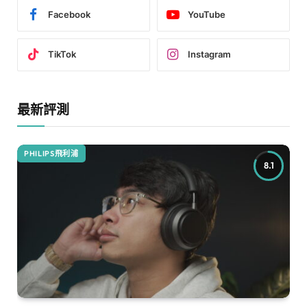
Facebook
YouTube
TikTok
Instagram
最新評測
PHILIPS飛利浦
8.1