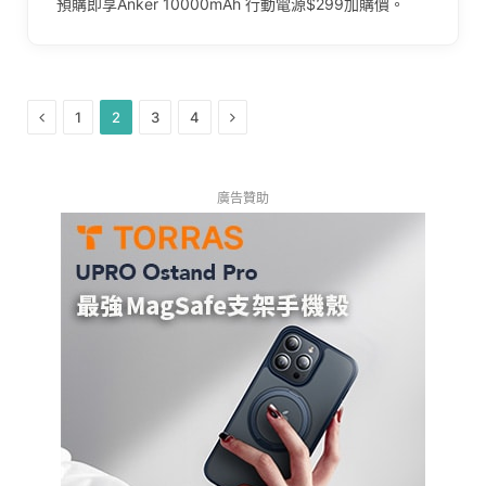
預購即享Anker 10000mAh 行動電源$299加購價。
Previous
Next
1
2
3
4
廣告贊助