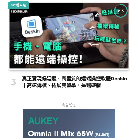
3C懶人包
8.3
真正實現低延遲、高畫質的遠端操控軟體DeskIn
｜高速傳檔、拓展雙螢幕、遠端遊戲
廣告贊助