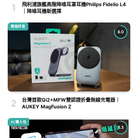
飛利浦旗艦高階降噪耳罩耳機Philips Fidelio L4
｜降噪耳機新選擇
開箱評測
8.0
台灣首款Qi2+MFW雙認證折疊無線充電器｜
AUKEY MagFusion Z
3C懶人包
8.3