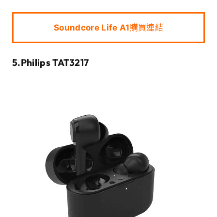
Soundcore Life A1
購買連結
5.Philips TAT3217