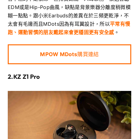
EDM或是Hip-Pop曲風，缺點是背景樂器分離度稍微模
糊一點點。跟小米Earbuds的差異在於三頻更乾淨，不
太會有毛邊而且MDots因為有耳翼設計，所以
平常有慢
跑、運動習慣的朋友戴起來會更穩固更有安全感
。
MPOW MDots
購買連結
2.KZ Z1 Pro