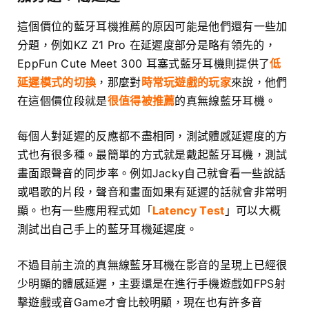
這個價位的藍牙耳機推薦的原因可能是他們還有一些加
分題，例如KZ Z1 Pro 在延遲度部分是略有領先的，
EppFun Cute Meet 300 耳塞式藍牙耳機則提供了
低
延遲模式的切換
，那麼對
時常玩遊戲的玩家
來說，他們
在這個價位段就是
很值得被推薦
的真無線藍牙耳機。
每個人對延遲的反應都不盡相同，測試體感延遲度的方
式也有很多種。最簡單的方式就是戴起藍牙耳機，測試
畫面跟聲音的同步率。例如Jacky自己就會看一些說話
或唱歌的片段，聲音和畫面如果有延遲的話就會非常明
顯。也有一些應用程式如「
Latency Test
」可以大概
測試出自己手上的藍牙耳機延遲度。
不過目前主流的真無線藍牙耳機在影音的呈現上已經很
少明顯的體感延遲，主要還是在進行手機遊戲如FPS射
擊遊戲或音Game才會比較明顯，現在也有許多音