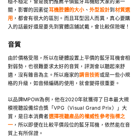
穩不穩定，會是我們推薦平價藍牙耳機給大家的第一
關，影響的因素從
耳機腔體的大小
、
外型設計
到
材質選
用
，都會有很大的區別。而且耳型因人而異，真心要購
入的話最好還是要先到實體店鋪試戴，會比較保險喔！
音質
由於價格受限，所以在硬體設置上平價的藍牙耳機會相
對弱勢，也很難要求太好的音質，評測會以聽起來舒
適，沒有雜音為主。所以廠家的
調音技術
或是一些小規
格的升級，如音頻編碼的使用，就會變得很重要。
以品牌MPOW為例，他在2020年就獲得了日本最大規
模視聽設備綜合獎「VPG（Visual Grand Prix）」大
賞，是日本消費者
選擇視聽產品的權威性參考指標之
一
，所以即便在比較平價段位的藍牙耳機，依然能在音
質上有所保證。