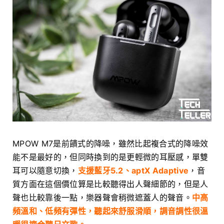
MPOW M7是前饋式的降噪，雖然比起複合式的降噪效
能不是最好的，但同時換到的是更輕微的耳壓感，單雙
耳可以隨意切換，
支援藍牙5.2、aptX Adaptive
，音
質方面在這個價位算是比較聽得出人聲細節的，但是人
聲也比較靠後一點，樂器聲會稍微遮蓋人的聲音。
中高
頻溫和、低頻有彈性，聽起來舒服滑順，調音調性很溫