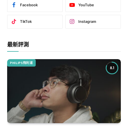
Facebook
YouTube
TikTok
Instagram
最新評測
PHILIPS飛利浦
8.1