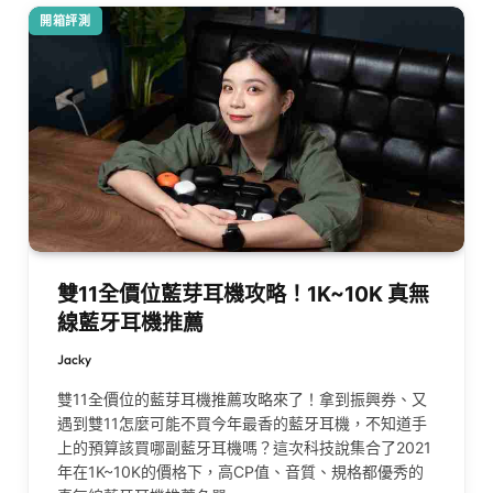
開箱評測
雙11全價位藍芽耳機攻略！1K~10K 真無
線藍牙耳機推薦
Jacky
雙11全價位的藍芽耳機推薦攻略來了！拿到振興券、又
遇到雙11怎麼可能不買今年最香的藍牙耳機，不知道手
上的預算該買哪副藍牙耳機嗎？這次科技說集合了2021
年在1K~10K的價格下，高CP值、音質、規格都優秀的