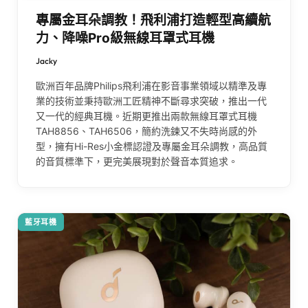
專屬金耳朵調教！飛利浦打造輕型高續航
力、降噪Pro級無線耳罩式耳機
Jacky
歐洲百年品牌Philips飛利浦在影音事業領域以精準及專
業的技術並秉持歐洲工匠精神不斷尋求突破，推出一代
又一代的經典耳機。近期更推出兩款無線耳罩式耳機
TAH8856、TAH6506，簡約洗鍊又不失時尚感的外
型，擁有Hi-Res小金標認證及專屬金耳朵調教，高品質
的音質標準下，更完美展現對於聲音本質追求。
藍牙耳機