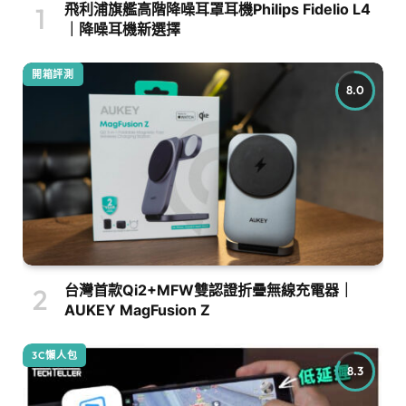
飛利浦旗艦高階降噪耳罩耳機Philips Fidelio L4
｜降噪耳機新選擇
開箱評測
8.0
台灣首款Qi2+MFW雙認證折疊無線充電器｜
AUKEY MagFusion Z
3C懶人包
8.3