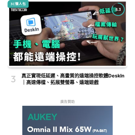
3C懶人包
8.3
真正實現低延遲、高畫質的遠端操控軟體DeskIn
｜高速傳檔、拓展雙螢幕、遠端遊戲
廣告贊助