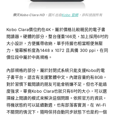
樂天Kobo Clara HD
，圖片出自
Kobo 官網
，非科技說所有
Kobo Clara價位約在4K，屬於價格比較親民的電子書
閱讀器。硬體的部分，整台僅重166克，加上採用6吋的
大小設計，方便攜帶收納，單手持握也相當輕便無壓
力。螢幕解析度為1448 x 1072 且具備 300 ppi，在同
價位段中屬於中高規格。
內部規格的部分，屬於封閉式系統只能支援Kobo的電
子書平台，語言有支援繁體中文。內建容量約有8GB，
對於習慣下載閱讀的朋友可能會稍嫌不足，但也不能過
度強求，畢竟Kobo Clara也就只有6吋的大小，可以選
擇線上閱讀的模式來解決這個問題。依照官方的資訊，
待機狀態約可以延續數週，也有部落客實測，在 Wi-Fi
不關閉的情況下，隨時保持自動同步狀態下也是約一個