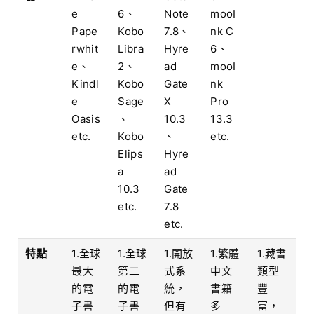
e
6、
Note
mooI
Pape
Kobo
7.8、
nk C
rwhit
Libra
Hyre
6、
e、
2、
ad
mooI
Kindl
Kobo
Gate
nk
e
Sage
X
Pro
Oasis
、
10.3
13.3
etc.
Kobo
、
etc.
Elips
Hyre
a
ad
10.3
Gate
etc.
7.8
etc.
特點
1.全球
1.全球
1.開放
1.繁體
1.藏書
最大
第二
式系
中文
類型
的電
的電
統，
書籍
豐
子書
子書
但有
多
富，