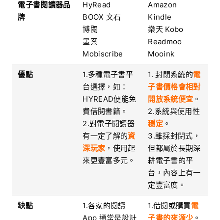
電子書閱讀器品
HyRead
Amazon
牌
BOOX 文石
Kindle
博閱
樂天 Kobo
墨案
Readmoo ​​
Mobiscribe
Mooink
優點
1.多種電子書平
1. 封閉系統的
電
台選擇，如：
子書價格會相對
HYREAD便能免
開放系統便宜
。
費借閱書籍。
2.系統與使用性
2.對電子閱讀器
穩定
。
有一定了解的
資
3.雖採封閉式，
深玩家
，使用起
但都屬於長期深
來更豐富多元。
耕電子書的平
台，內容上有一
定豐富度。
缺點
1.各家的閱讀
1.借閱或購買
電
App 通常是設計
子書的來源少
。