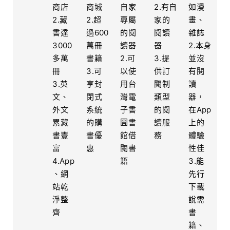
商店
商城
自家
2.有自
如漫
2.藏
2.超
專屬
家的
畫、
書達
過600
的閱
閱讀
雜誌
3000
萬冊
讀器
器
2.本身
多萬
書籍
2.可
3.提
並沒
冊
3.可
以使
供訂
有閱
3.英
享封
用台
閱制
讀
文、
閉式
灣電
類型
器，
外文
系統
子書
的閱
在App
累藏
的購
圖書
讀服
上的
書豐
書優
館借
務
體驗
富
惠
閱書
性佳
4.App
籍
3.能
、網
先行
站乾
下載
淨整
說需
齊
書
籍、