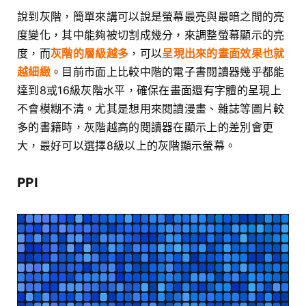
說到灰階，簡單來講可以說是螢幕最亮與最暗之間的亮
度變化，其中能夠被切割成幾分，來調整螢幕顯示的亮
度，而
灰階的層級越多
，可以
呈現出來的畫面效果也就
越細緻
。目前市面上比較中階的電子書閱讀器幾乎都能
達到8或16級灰階水平，確保在畫面還有字體的呈現上
不會模糊不清。尤其是想用來閱讀漫畫、雜誌等圖片較
多的書籍時，灰階越高的閱讀器在顯示上的差別會更
大，最好可以選擇8級以上的灰階顯示螢幕。
PPI