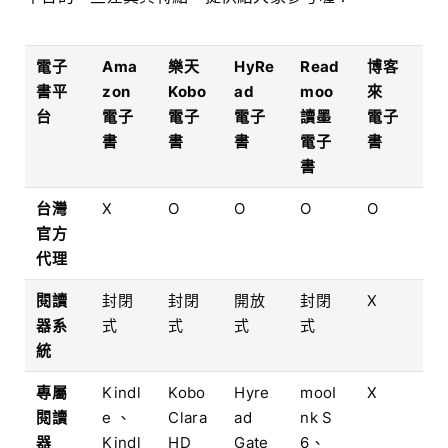
電子
Ama
樂天
HyRe
Read
博客
書平
zon
Kobo
ad
moo
來
台
電子
電子
電子
讀墨
電子
書
書
書
電子
書
書
台灣
X
O
O
O
O
官方
代理
閱讀
封閉
封閉
開放
封閉
X
器系
式
式
式
式
統
專屬
Kindl
Kobo
Hyre
mooI
X
閱讀
e 、
Clara
ad
nk S
器
Kindl
HD
Gate
6、