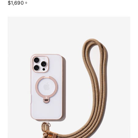
$1,690。