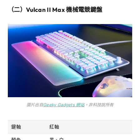
（二）Vulcan II Max 機械電競鍵盤
圖片出自
Geeky Gadgets 網站
，非科技說所有
鍵軸
紅軸
顏色
黑、白