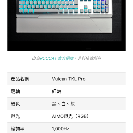
出自
ROCCAT 官方網站
，非科技說所有
產品名稱
Vulcan TKL Pro
鍵軸
紅軸
顏色
黑、白、灰
燈光
AIMO燈光（RGB）
輪詢率
1,000Hz