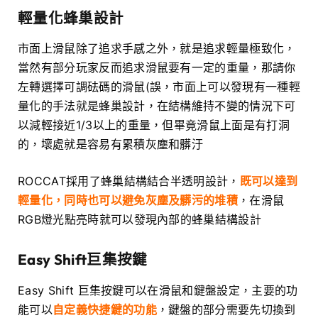
輕量化蜂巢設計
市面上滑鼠除了追求手感之外，就是追求輕量極致化，
當然有部分玩家反而追求滑鼠要有一定的重量，那請你
左轉選擇可調砝碼的滑鼠(誤，市面上可以發現有一種輕
量化的手法就是蜂巢設計，在結構維持不變的情況下可
以減輕接近1/3以上的重量，但畢竟滑鼠上面是有打洞
的，壞處就是容易有累積灰塵和髒汙
ROCCAT採用了蜂巢結構結合半透明設計，
既可以達到
輕量化，同時也可以避免灰塵及髒污的堆積
，在滑鼠
RGB燈光點亮時就可以發現內部的蜂巢結構設計
Easy Shift巨集按鍵
Easy Shift 巨集按鍵可以在滑鼠和鍵盤設定，主要的功
能可以
自定義快捷鍵的功能
，鍵盤的部分需要先切換到