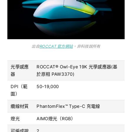
出自
ROCCAT 官方網站
，非科技說所有
光學感應
ROCCAT® Owl-Eye 19K 光學感應器(基
器
於原相 PAW3370)
DPI（範
50-19,000
圍）
纜線材質
PhantomFlex™ Type-C 充電線
燈光
AIMO燈光（RGB）
​​可編成按
2