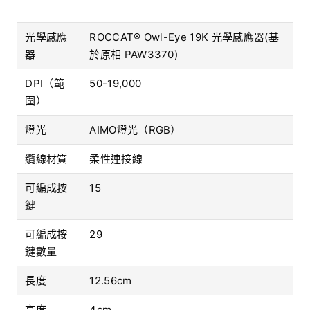
光學感應
ROCCAT® Owl-Eye 19K 光學感應器(基
器
於原相 PAW3370)
DPI（範
50-19,000
圍）
燈光
AIMO燈光（RGB）
纜線材質
柔性連接線
​​可編成按
15
鍵
可編成按
29
鍵數量
長度
12.56cm
高度
4cm