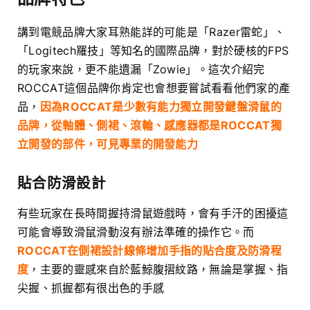
講到電競品牌大家耳熟能詳的可能是「Razer雷蛇」、
「Logitech羅技」等知名的國際品牌，對於硬核的FPS
的玩家來說，更不能遺漏「Zowie」。這次介紹完
ROCCAT這個品牌你肯定也會想要嘗試看看他們家的產
品，
因為ROCCAT是少數有能力獨立開發鍵盤滑鼠的
品牌，從軸體、側裙、滾輪、感應器都是ROCCAT獨
立開發的部件，可見專業的開發能力
貼合防滑設計
有些玩家在長時間握持滑鼠遊戲時，會有手汗的困擾這
可能會導致滑鼠滑動沒有辦法準確的操作它。而
ROCCAT在側裙設計線條增加手指的貼合度及防滑程
度
，主要的靈感來自於藍鯨腹摺紋路，無論是掌握、指
尖握、抓握都有很出色的手感