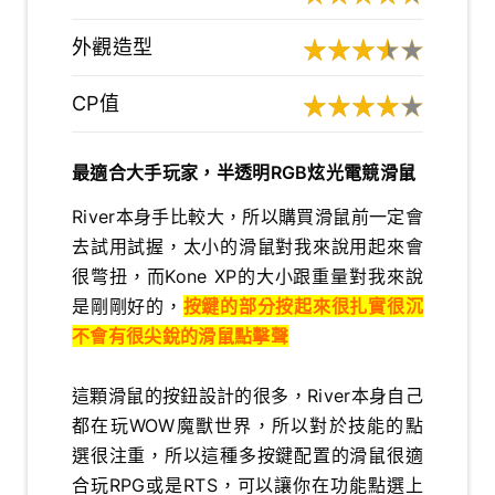
外觀造型
CP值
最適合大手玩家，半透明RGB炫光電競滑鼠
River本身手比較大，所以購買滑鼠前一定會
去試用試握，太小的滑鼠對我來說用起來會
很彆扭，而Kone XP的大小跟重量對我來說
是剛剛好的，
按鍵的部分按起來很扎實很沉
不會有很尖銳的滑鼠點擊聲
這顆滑鼠的按鈕設計的很多，River本身自己
都在玩WOW魔獸世界，所以對於技能的點
選很注重，所以這種多按鍵配置的滑鼠很適
合玩RPG或是RTS，可以讓你在功能點選上