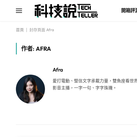
開箱評
首頁
|
封存頁面 Afra
作者:
AFRA
Afra
愛打電動、堅信文字承載力量，雙魚座看世
影音主播，一字一句、字字珠璣。