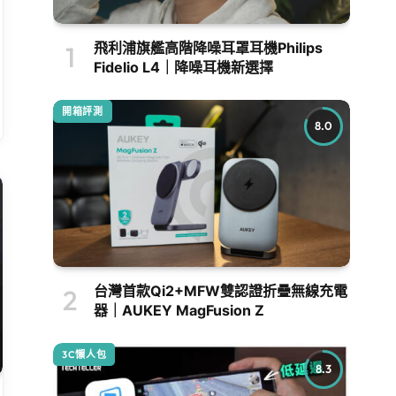
飛利浦旗艦高階降噪耳罩耳機Philips
Fidelio L4｜降噪耳機新選擇
開箱評測
8.0
台灣首款Qi2+MFW雙認證折疊無線充電
器｜AUKEY MagFusion Z
3C懶人包
8.3