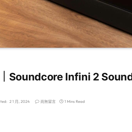
ndcore Infini 2 Soun
ted:
2 1 月, 2024
尚無留言
1 Mins Read