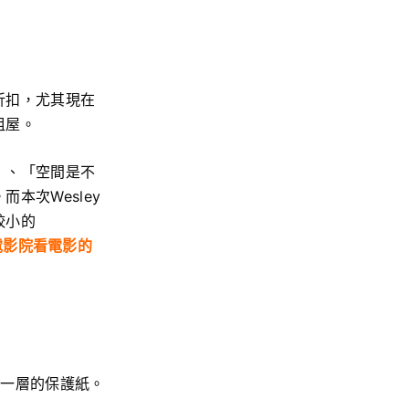
折扣，尤其現在
租屋。
」、「空間是不
本次Wesley
較小的
電影院看電影的
有一層的保護紙。