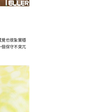
感覺也很紮實穩
一個保守不突兀