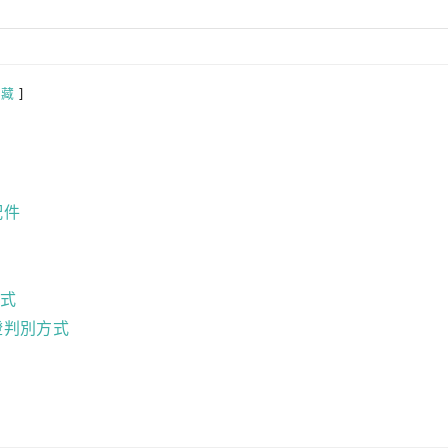
隱藏
配件
式
燈判別方式