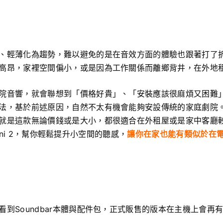
、輕薄化為趨勢，難以避免的是在音效方面的體驗也跟著打了
高昂，家裡空間偏小，或是因為工作關係而離鄉背井，在外地
院音響，就會聯想到「價格好貴」、「安裝應該很麻煩又困難
法，基於前述原因，自然不太有機會能夠安設傳統的家庭劇院。而
就是這款無論價錢或是大小，都很適合在外租屋或是家中客廳
Infini 2，幫你輕鬆提升小空間的聽感，
讓你在家也能有類似於在
看到Soundbar本體與配件包，正式販售的版本在主機上會再