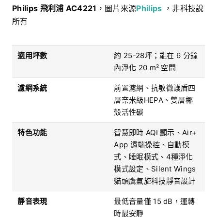
Philips 飛利浦 AC4221
，圖片來源
Philips
，非科技說
所有
適用坪數
約 25-28坪；能在 6 分鐘
內淨化 20 m² 空間
濾網系統
前置濾網、抗敏微護盾四
層奈米級HEPA、雙層椰
殼活性碳
特色功能
智慧即時 AQI 顯示、Air+
App 遠端操控、自動模
式、睡眠模式、4種淨化
模式設定、Silent Wings
貓頭鷹氣旋科技靜音設計
靜音表現
最低音量僅 15 dB，運轉
時最安靜