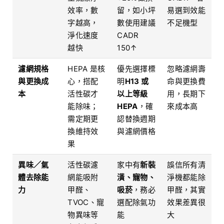
效率，數
留，如小坪
易選到效能
字越高，
數使用建議
不足機型
淨化速度
CADR
越快
150↑
濾網規格
HEPA 是核
優先選擇標
忽略濾網壽
與更換成
心，搭配
明
H13 或
命與更換費
本
活性碳才
以上等級
用，長期下
能除味；
HEPA
，確
來成本高
需定期更
認替換週期
換維持效
與濾網價格
果
異味／氣
活性碳濾
家中有
新裝
誤信所有清
體去除能
網能吸附
潢、寵物、
淨機都能除
力
甲醛、
吸菸
，務必
甲醛，其實
TVOC、寵
選配除氣功
效果差異很
物異味等
能
大