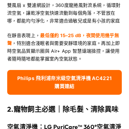
雙風扇 x 雙濾網設計，360度龍捲風對流系統，循環對
流空氣，讓乾淨空氣快速流動到每個角落，不管放在
哪，都能均勻淨化，非常適合過敏兒或是有小孩的家庭
在靜音表現上，
最低僅約 15–25 dB，夜間使用幾乎無
聲
，特別適合淺眠者與需要安靜環境的家庭。再加上即
時空氣品質顯示圈與 Air+ App 智慧遠端操控，讓使用
者隨時隨地都能掌握室內空氣狀態。
Philips 飛利浦奈米級空氣清淨機 AC4221
購買連結
2.寵物飼主必選｜除毛髮、清除異味
空氣清淨機：LG PuriCare™ 360°空氣清淨