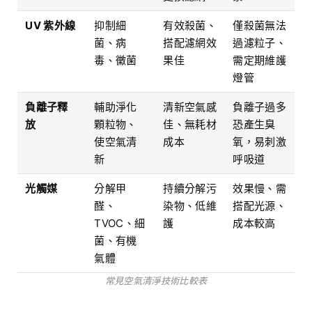
UV 紫外線
抑制細
有效殺菌、
僅殺菌無法
菌、病
搭配濾網效
過濾粒子、
毒、黴菌
果佳
需定期維護
燈管
負離子釋
輔助淨化
清新空氣感
負離子過多
放
顆粒物、
佳、無耗材
恐產生臭
使空氣清
成本
氧，易刺激
新
呼吸道
光觸媒
分解甲
持續分解污
效果慢、需
醛、
染物、低維
搭配光源、
TVOC、細
護
成本較高
菌、有機
氣體
常見空氣清淨技術比較表