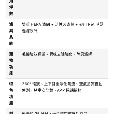
用
坪
數
濾
雙重 HEPA 濾網 + 活性碳濾網 + 專用 Pet 毛髮
網
過濾設計
系
統
寵
毛髮強效過濾、異味去除強化、除臭濾網
物
功
能
特
360° 環狀、上下雙重淨化氣流、空氣品質自動
色
偵測、兒童安全鎖、APP 遠端操控
功
能
靜
最低約 25 分貝，適合夜間或安靜空間