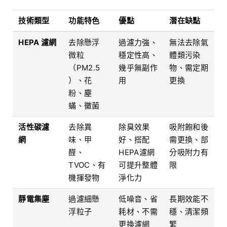
技術類型
功能特色
優點
潛在缺點
HEPA 濾網
去除懸浮
過濾力強、
無法去除氣
微粒
穩定性高、
體類污染
（PM2.5
幾乎無副作
物、需定期
）、花
用
更換
粉、塵
蟎、黴菌
活性碳濾
去除異
除臭效果
吸附飽和後
網
味、甲
好、搭配
需更換、部
醛、
HEPA濾網
分吸附力有
TVOC、有
可提升整體
限
機揮發物
淨化力
靜電集塵
過濾細懸
低噪音、省
長期效能不
浮粒子
耗材、不需
穩、清潔頻
更換濾網
繁