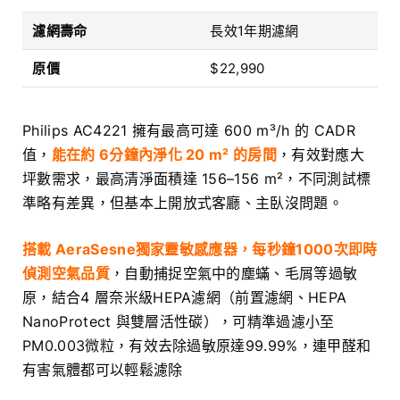
濾網壽命
長效1年期濾網
原價
$22,990
Philips AC4221 擁有最高可達 600 m³/h 的 CADR
值，
能在約 6分鐘內淨化 20 m² 的房間
，有效對應大
坪數需求，最高清淨面積達 156–156 m²，不同測試標
準略有差異，但基本上開放式客廳、主臥沒問題。
搭載 AeraSesne獨家靈敏感應器，每秒鐘1000次即時
偵測空氣品質
，自動捕捉空氣中的塵蟎、毛屑等過敏
原，結合4 層奈米級HEPA濾網（前置濾網、HEPA
NanoProtect 與雙層活性碳），可精準過濾小至
PM0.003微粒，有效去除過敏原達99.99%，連甲醛和
有害氣體都可以輕鬆濾除