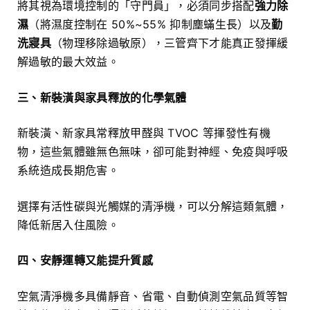
將其視為環境控制的「守門員」，必須同步搭配
強力除
濕
（將濕度控制在 50%~55% 抑制塵蟎生長）以及
勤
洗寢具
（物理移除過敏原），三管齊下才能真正發揮緩
解過敏的最大效益。
三、新裝潢與家具釋放的化學氣體
新裝潢、新家具常釋放甲醛與 TVOC 等揮發性有機
物，這些氣體雖無色無味，卻可能對神經、免疫與呼吸
系統造成長期危害。
選擇有活性碳與光觸媒的清淨機，可以分解這類氣體，
降低新居入住風險。
四、安靜運轉又能提升質感
空氣清淨機多具備靜音、省電、自動偵測空氣品質等智