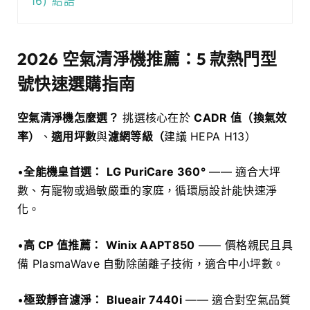
16)
結語
2026 空氣清淨機推薦：5 款熱門型
號快速選購指南
空氣清淨機怎麼選？
挑選核心在於
CADR 值（換氣效
率）
、
適用坪數
與
濾網等級（
建議 HEPA H13）
•
全能機皇首選：
LG PuriCare 360°
—— 適合大坪
數、有寵物或過敏嚴重的家庭，循環扇設計能快速淨
化。
•
高 CP 值推薦：
Winix AAPT850
—— 價格親民且具
備 PlasmaWave 自動除菌離子技術，適合中小坪數。
•
極致靜音濾淨：
Blueair 7440i
—— 適合對空氣品質