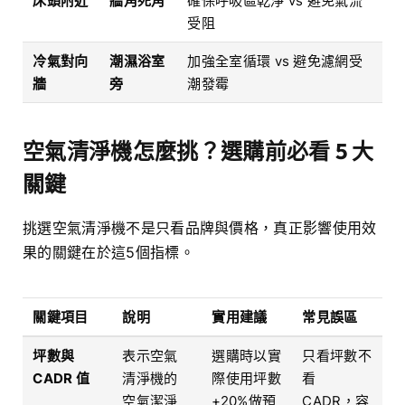
床頭附近
牆角死角
確保呼吸區乾淨 vs 避免氣流
受阻
冷氣對向
潮濕浴室
加強全室循環 vs 避免濾網受
牆
旁
潮發霉
空氣清淨機怎麼挑？選購前必看 5 大
關鍵
挑選空氣清淨機不是只看品牌與價格，真正影響使用效
果的關鍵在於這5個指標。
關鍵項目
說明
實用建議
常見誤區
坪數與
表示空氣
選購時以實
只看坪數不
CADR 值
清淨機的
際使用坪數
看
空氣潔淨
+20%做預
CADR，容