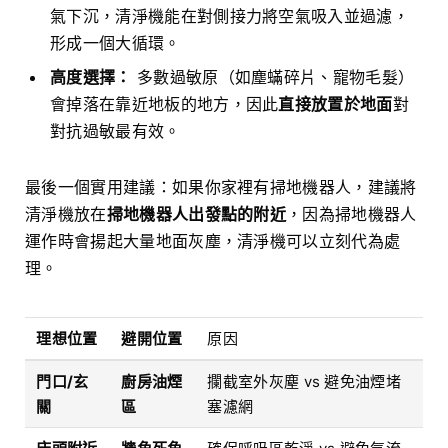
氣下沉，清淨機能在對側接力將空氣吸入並過濾，
形成一個大循環。
高度選擇：
多數過敏原（如塵蟎碎片、寵物毛髮）
會掉落在靠近地板的地方，因此
直接放置於地面
對
對抗過敏最有效。
最後一個實用建議：如果你家裡有掃地機器人，建議將
清淨機放在
掃地機器人出發點的附近
，因為掃地機器人
運作時會揚起大量地面灰塵，清淨機可以立刻代為處
理。
理想位置
避開位置
原因
門口/玄
廚房油煙
攔截室外灰塵 vs 避免油煙堵
關
區
塞濾網