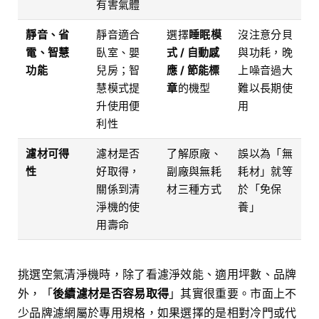
有害氣體
靜音、省
靜音適合
選擇
睡眠模
沒注意分貝
電、智慧
臥室、嬰
式 / 自動感
與功耗，晚
功能
兒房；智
應 / 節能標
上噪音過大
慧模式提
章
的機型
難以長期使
升使用便
用
利性
濾材可得
濾材是否
了解原廠、
誤以為「無
性
好取得，
副廠與無耗
耗材」就等
關係到清
材三種方式
於「免保
淨機的使
養」
用壽命
挑選空氣清淨機時，除了看濾淨效能、適用坪數、品牌
外，「
後續濾材是否容易取得
」其實很重要。市面上不
少品牌濾網屬於專用規格，如果選擇的是相對冷門或代