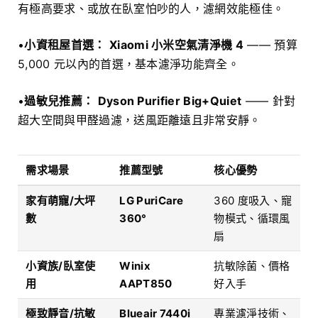
有極高要求、或放在臥室怕吵的人，濾網效能極佳。
•
小資租屋首選：
Xiaomi 小米空氣清淨機 4
—— 預算
5,000 元以內的首選，基本濾淨功能齊全。
•
過敏兒推薦：
Dyson Purifier Big+Quiet
—— 針對
超大空間與甲醛過濾，送風距離遠且非常安靜。
需求場景
推薦型號
核心優勢
家有萌寵/大坪
LG PuriCare
360 度吸入、寵
數
360°
物模式、循環風
扇
小資族/臥室使
Winix
抗敏除菌、價格
用
AAPT850
好入手
極致靜音/抗敏
Blueair 7440i
專業濾淨技術、