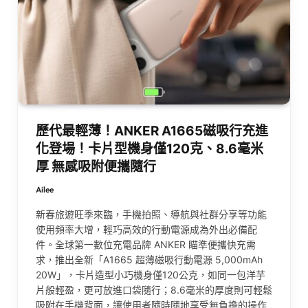
歷代最輕薄！ANKER A1665磁吸行充進
化登場！卡片型機身僅120克、8.6毫米
厚 無感吸附便攜隨行
Ailee
新春旅遊旺季來臨，手機拍照、導航與社群分享等功能
使用頻率大增，輕巧高效的行動電源成為外出必備配
件。全球第一數位充電品牌 ANKER 瞄準便攜快充需
求，推出全新「A1665 超薄磁吸行動電源 5,000mAh
20W」，卡片造型小巧機身僅120公克，如同一包洋芋
片般輕盈，更可放進口袋隨行；8.6毫米的厚度則可輕鬆
吸附在手機背面，讓使用者隨時隨地享受無負擔的操作