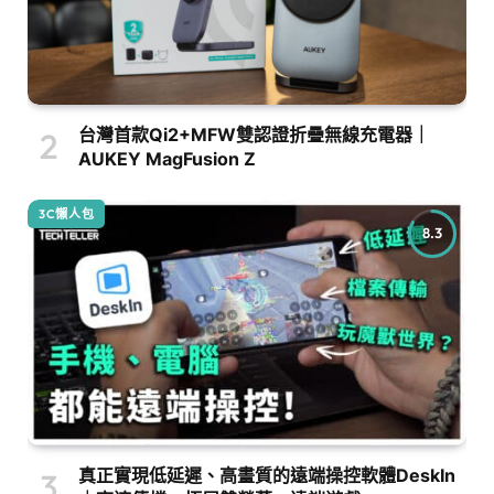
台灣首款Qi2+MFW雙認證折疊無線充電器｜
AUKEY MagFusion Z
3C懶人包
8.3
真正實現低延遲、高畫質的遠端操控軟體DeskIn