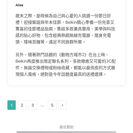
Ailee
歲末之際，是時候為自己與心愛的人挑選一份節日好
禮！迎接聖誕與年末佳節，Belkin精心準備一份完善又
驚喜的佳節禮品指南，集結多款兼具實用、美學與科技
感的貼心好物，包含經典熱銷無線充電器、隨身充電
頭、降噪耳機等，滿足不同族群所需。
另外，隨著熱門話題的《動物方城市2》在台上映，
Belkin再度推出限定聯名系列，多款療癒又可愛的3C配
件，無論交換禮物或粉絲收藏，都能以最俏皮的方式展
現個人風格，絕對是今年話題度最高的送禮選擇。
Next
...
1
2
3
5
廣告贊助