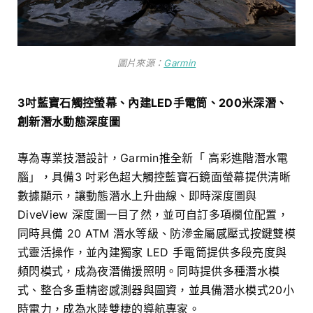
圖片來源：
Garmin
3吋藍寶石觸控螢幕、內建LED手電筒、200米深潛、
創新潛水動態深度圖
專為專業技潛設計，Garmin推全新「 高彩進階潛水電
腦」，具備3 吋彩色超大觸控藍寶石鏡面螢幕提供清晰
數據顯示，讓動態潛水上升曲線、即時深度圖與
DiveView 深度圖一目了然，並可自訂多項欄位配置，
同時具備 20 ATM 潛水等級、防滲金屬感壓式按鍵雙模
式靈活操作，並內建獨家 LED 手電筒提供多段亮度與
頻閃模式，成為夜潛備援照明。同時提供多種潛水模
式、整合多重精密感測器與圖資，並具備潛水模式20小
時電力，成為水陸雙棲的導航專家。