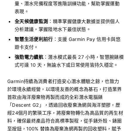
量、潛水完備程度等進階訓練功能，幫助掌握運動
表現。
全天候健康監測
：精準掌握健康大數據並提供個人
分析建議，掌握陸地水下最佳狀態。
智慧生活便利前行
：支援 Garmin Pay 信用卡與悠
遊卡支付。
強勁電力續航
：潛水模式最長 27 小時，智慧腕錶模
式可達 10 天，無論水下或日常使用皆持久穩定。
Garmin持續為消費者打造安心潛水體驗之餘，也致力
於環境永續經營，以環境友善的概念為基石，打造業界
首款由海洋廢棄物再製而成的全彩潛水電腦錶
「Descent G2」，透過回收廢棄漁網與海洋塑膠，歷
經24個月的繁瑣工序，將廢棄物轉化為高品質的再生材
料，確保最終產品符合高標準製程，從手錶外殼、錶圈
至按鈕，100% 替換為廢棄漁網再製的回收塑料，賦予