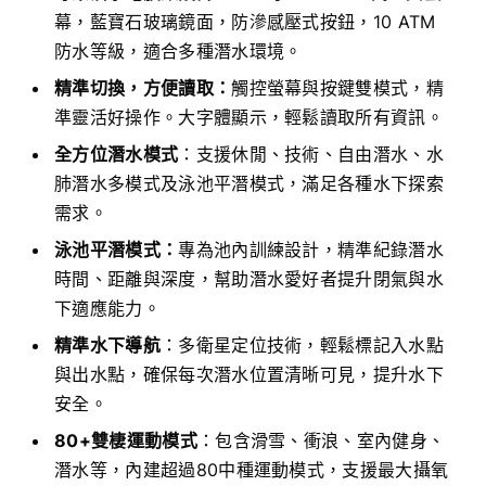
幕，藍寶石玻璃鏡面，防滲感壓式按鈕，10 ATM
防水等級，適合多種潛水環境。
精準切換，方便讀取：
觸控螢幕與按鍵雙模式，精
準靈活好操作。大字體顯示，輕鬆讀取所有資訊。
全方位潛水模式
：支援休閒、技術、自由潛水、水
肺潛水多模式及泳池平潛模式，滿足各種水下探索
需求。
泳池平潛模式：
專為池內訓練設計，精準紀錄潛水
時間、距離與深度，幫助潛水愛好者提升閉氣與水
下適應能力。
精準水下導航
：多衛星定位技術，輕鬆標記入水點
與出水點，確保每次潛水位置清晰可見，提升水下
安全。
80+雙棲運動模式
：包含滑雪、衝浪、室內健身、
潛水等，內建超過80中種運動模式，支援最大攝氧