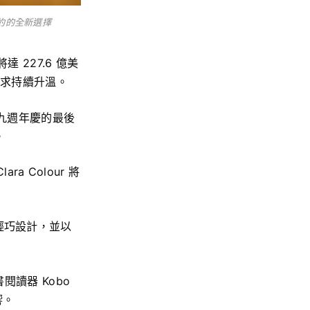
新簡約的全新選擇
達 227.6 億美
需求持續升溫。
 九週年慶的最後
。
a Colour 將
能和輕巧設計，並以
書閱讀器 Kobo
響。