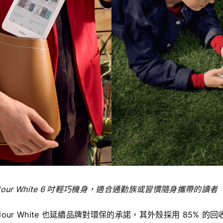
a Colour White 6 吋輕巧機身，適合通勤族或習慣隨身攜帶的讀者
a Colour White 也延續品牌對環保的承諾，其外殼採用 85% 