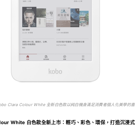
obo Clara Colour White 全新白色款以純白機身滿足消費者個人化美學的
a Colour White 白色款全新上市：輕巧、彩色、環保，打造沉