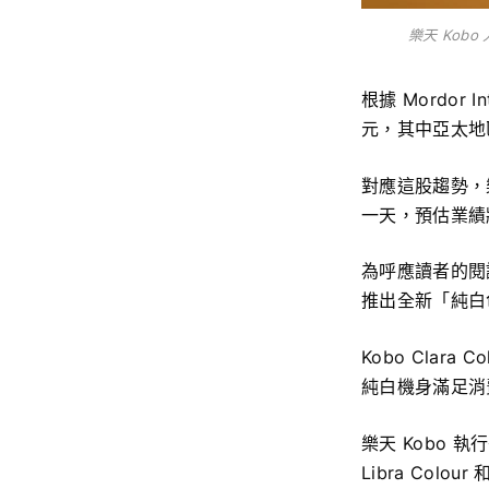
樂天 Kobo
根據 Mordor
元，其中亞太地
對應這股趨勢，樂
一天，預估業績
為呼應讀者的閱讀熱
推出全新「純白
Kobo Clar
純白機身滿足消
樂天 Kobo 執
Libra Colo