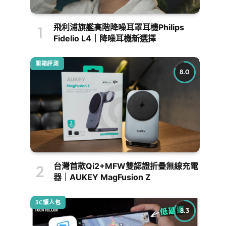
飛利浦旗艦高階降噪耳罩耳機Philips
Fidelio L4｜降噪耳機新選擇
開箱評測
8.0
台灣首款Qi2+MFW雙認證折疊無線充電
器｜AUKEY MagFusion Z
3C懶人包
8.3