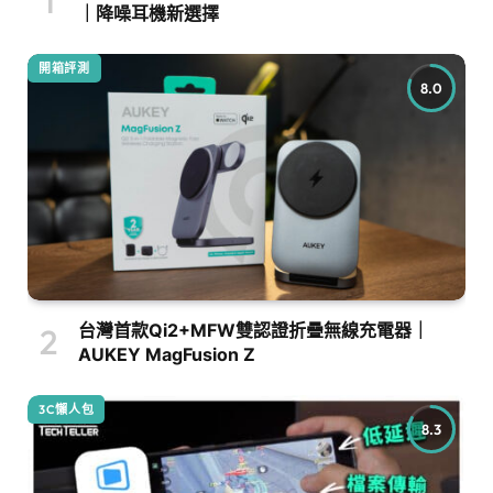
｜降噪耳機新選擇
開箱評測
8.0
台灣首款Qi2+MFW雙認證折疊無線充電器｜
AUKEY MagFusion Z
3C懶人包
8.3