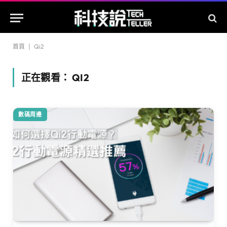
首頁
|
Qi2
正在觀看：
QI2
數碼周邊