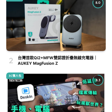
8.0
台灣首款Qi2+MFW雙認證折疊無線充電器｜
AUKEY MagFusion Z
3C懶人包
8.3