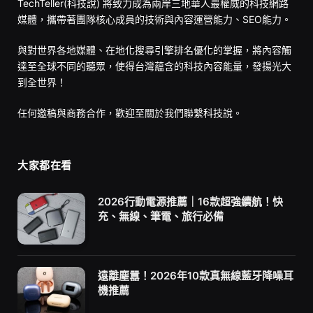
TechTeller(科技說) 將致力成為兩岸三地華人最權威的科技網路
媒體，攜帶著團隊核心成員的技術與內容運營能力、SEO能力。
與對世界各地媒體、在地化搜尋引擎排名優化的掌握，將內容觸
達至全球不同的聽眾，使得台灣蘊含的科技內容能量，發揚光大
到全世界！
任何邀稿與商務合作，歡迎至
關於我們
聯繫科技說。
大家都在看
2026行動電源推薦｜16款超強續航！快
充、無線、筆電、旅行必備
遠離塵囂！2026年10款真無線藍牙降噪耳
機推薦