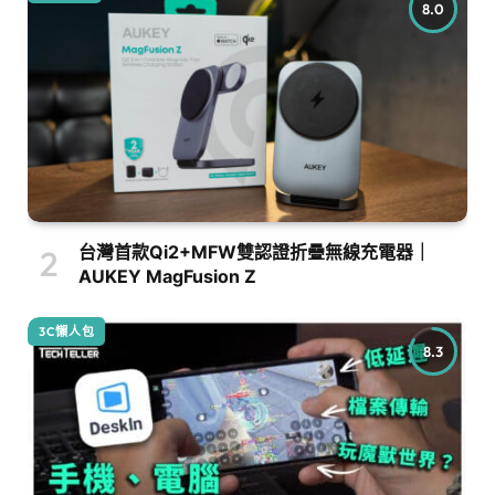
8.0
台灣首款Qi2+MFW雙認證折疊無線充電器｜
AUKEY MagFusion Z
3C懶人包
8.3