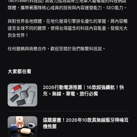
TechTeller(科技說) 將致力成為兩岸三地華人最權威的科技網路
媒體，攜帶著團隊核心成員的技術與內容運營能力、SEO能力。
與對世界各地媒體、在地化搜尋引擎排名優化的掌握，將內容觸
達至全球不同的聽眾，使得台灣蘊含的科技內容能量，發揚光大
到全世界！
任何邀稿與商務合作，歡迎至
關於我們
聯繫科技說。
大家都在看
2026行動電源推薦｜16款超強續航！快
充、無線、筆電、旅行必備
遠離塵囂！2026年10款真無線藍牙降噪耳
機推薦