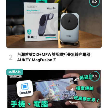
8.0
台灣首款Qi2+MFW雙認證折疊無線充電器｜
AUKEY MagFusion Z
3C懶人包
8.3