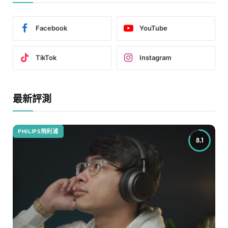
Facebook
YouTube
TikTok
Instagram
最新評測
PHILIPS飛利浦
8.1