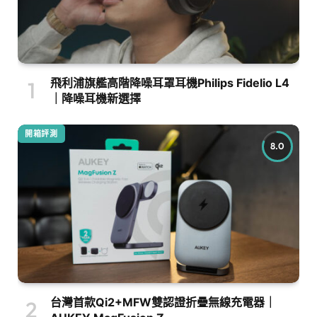
飛利浦旗艦高階降噪耳罩耳機Philips Fidelio L4
｜降噪耳機新選擇
開箱評測
8.0
台灣首款Qi2+MFW雙認證折疊無線充電器｜