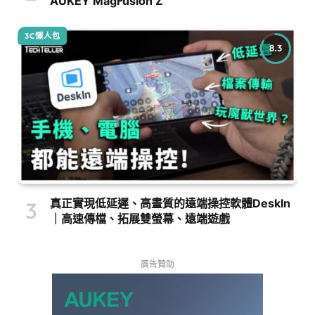
AUKEY MagFusion Z
3C懶人包
8.3
真正實現低延遲、高畫質的遠端操控軟體DeskIn
｜高速傳檔、拓展雙螢幕、遠端遊戲
廣告贊助