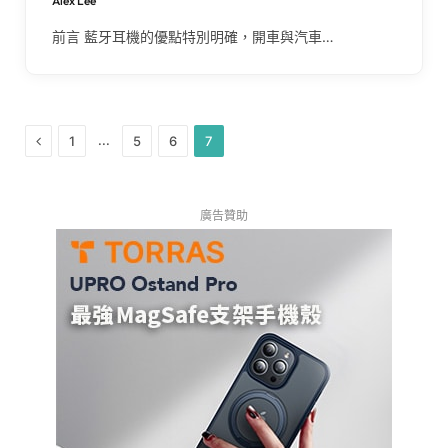
Alex Lee
前言 藍牙耳機的優點特別明確，開車與汽車…
Previous
...
1
5
6
7
廣告贊助