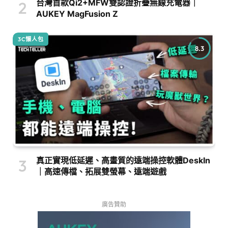
台灣首款Qi2+MFW雙認證折疊無線充電器｜
AUKEY MagFusion Z
3C懶人包
8.3
真正實現低延遲、高畫質的遠端操控軟體DeskIn
｜高速傳檔、拓展雙螢幕、遠端遊戲
廣告贊助