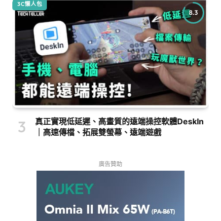
3C懶人包
8.3
真正實現低延遲、高畫質的遠端操控軟體DeskIn
｜高速傳檔、拓展雙螢幕、遠端遊戲
廣告贊助