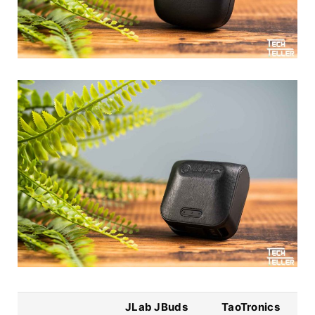
JLab JBuds
TaoTronics