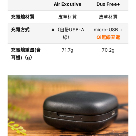
Air Excutive
Duo Free+
充電艙材質
皮革材質
皮革材質
充電方式
✗
（自帶USB-A
micro-USB +
線）
Qi無線充電
充電艙重量(含
71.7g
70.2g
耳機)（g）