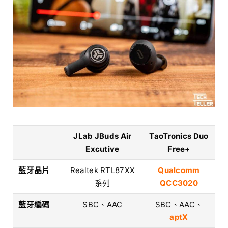
JLab JBuds Air
TaoTronics Duo
Excutive
Free+
藍牙晶片
Realtek RTL87XX
Qualcomm
系列
QCC3020
藍牙編碼
SBC、AAC
SBC、AAC、
aptX