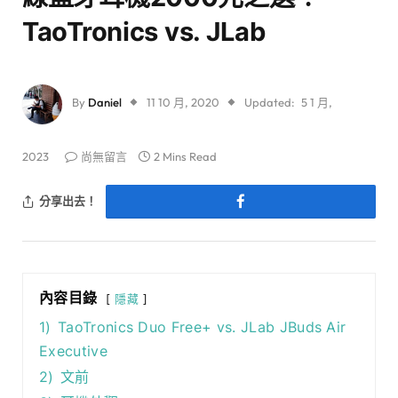
TaoTronics vs. JLab
By
Daniel
11 10 月, 2020
Updated:
5 1 月,
2023
尚無留言
2 Mins Read
分享出去！
內容目錄
隱藏
1)
TaoTronics Duo Free+ vs. JLab JBuds Air
Executive
2)
文前