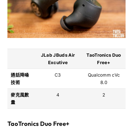
JLab JBuds Air
TaoTronics Duo
Excutive
Free+
通話降噪
C3
Qualcomm cVc
技術
8.0
麥克風數
4
2
量
TaoTronics
Duo Free+