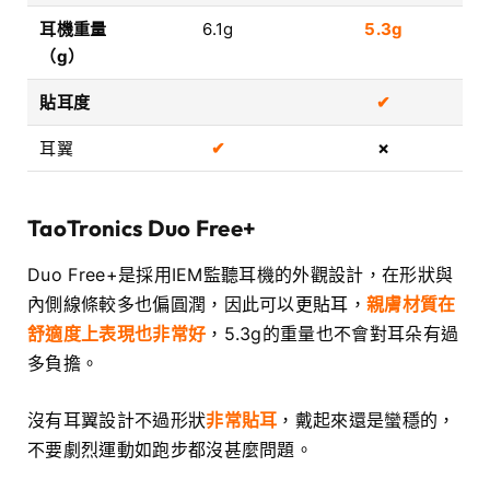
耳機重量
6.1g
5.3g
（g）
貼耳度
✔
耳翼
✔
✗
TaoTronics
Duo Free+
Duo Free+是採用IEM監聽耳機的外觀設計，在形狀與
內側線條較多也偏圓潤，因此可以
更貼耳
，
親膚材質在
舒適度上表現也非常好
，5.3g的重量也不會對耳朵有過
多負擔。
沒有耳翼設計不過形狀
非常貼耳
，戴起來還是蠻穩的，
不要劇烈運動如跑步都沒甚麼問題。