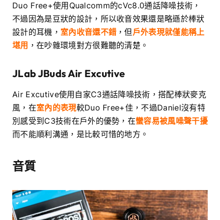
Duo Free+使用Qualcomm的cVc8.0通話降噪技術，
不過因為是豆狀的設計，所以收音效果還是略遜於棒狀
設計的耳機，
室內收音還不錯
，但
戶外表現就僅能稱上
堪用
，在吵雜環境對方很難聽的清楚。
JLab JBuds Air Excutive
Air Excutive使用自家C3通話降噪技術，搭配棒狀麥克
風，在
室內的表現
較Duo Free+佳，不過Daniel沒有特
別感受到C3技術在戶外的優勢，在
蠻容易被風噪聲干擾
而不能順利溝通，是比較可惜的地方。
音質