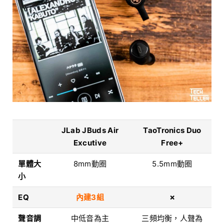
JLab JBuds Air
TaoTronics Duo
Excutive
Free+
單體大
8mm動圈
5.5mm動圈
小
EQ
內建3組
✗
聲音調
中低音為主
三頻均衡，人聲為