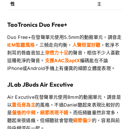
性
主
TaoTronics
Duo Free+
Duo Free+在發聲單元使用5.5mm的動圈單元，調音走
IEM監聽風格
，三頻走向均衡，
人聲相當好聽
，乾淨不
刺耳的唇齒音加上
穿透力十足
的聲音，相信不少人喜歡
這種乾淨的聲音。
支援AAC及aptX
編碼能在不論
iPhone或Android手機上有優異的細節立體度表現。
JLab JBuds Air Excutive
Air Excutive在發聲單元使用8mm的動圈單元，調音是
以
重低音為主
的風格，不過Daniel聽起來表現比較好的
是
偏後的中頻
，
細節表現不錯
。而低頻雖量然非常多，
聽起來很過癮，但細聽就會發現
細節偏少
的，容易與前
段中頻混在一起。