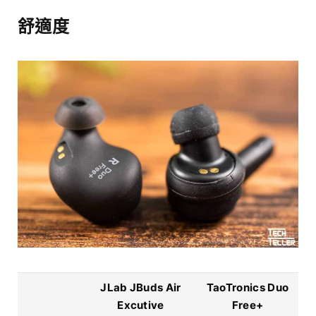
舒適度
JLab JBuds Air
TaoTronics Duo
Excutive
Free+