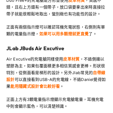
Duo Free+的充電艙是方形並使用
皮革材質
，質感不
錯，且右上方還有一個帶子，放口袋要拿出來時直接拉
帶子就能很輕鬆地取出，蠻別緻也有功能性的設計。
正面有兩個指示燈可以確認耳機充電狀態，右側則有單
顆的電量指示燈，
如果可以用多顆燈就更直覺
了。
JLab JBuds Air Excutive
Air Excutive的充電艙同樣使用
皮革材質
，不過側邊以
塑膠為主，如果包覆面積更多相信質感會更棒。形狀很
特別，從側面看是梯形的設計。另外Jlab常見的
自帶線
設計
可以直接看到USB-A的充電線，不過Daniel覺得如
果
能用隱藏式設計會比較好看
。
正面上方有3顆電量指示燈顯示充電艙電量，耳機充電
中則會顯示藍色，可以清楚辨識。