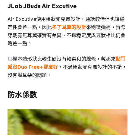
JLab JBuds Air Excutive
Air Excutive使用棒狀麥克風設計，通話較佳但也讓穩
定性會差一點，因此
多了耳翼的設計
來稍微彌補，實際
穿戴有無耳翼確實有差異，不過穩定度與豆狀相比仍會
略差一點。
耳機本體形狀比較生硬沒有較柔和的線條，戴起來
貼耳
感沒Duo Free+那麼好
，不過棒狀麥克風設計的不錯，
沒有壓耳朵的問題。
防水係數