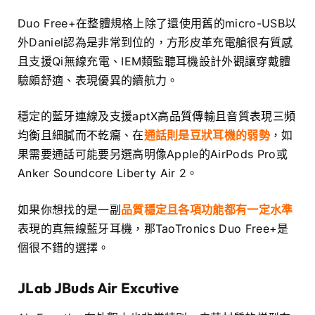
Duo Free+在整體規格上除了還使用舊的micro-USB以
外Daniel認為是非常到位的，方形皮革充電艙很有質感
且支援Qi無線充電、IEM類監聽耳機設計外觀讓穿戴體
驗頗舒適、表現優異的續航力。
穩定的藍牙連線及支援
aptX高品質傳輸且音質表現三頻
均衡且細膩而不乾癟
、在
通話則是豆狀耳機的弱勢
，如
果需要通話可能要另選高明像Apple的AirPods Pro或
Anker Soundcore Liberty Air 2。
如果你想找的是一副
品質穩定且各項功能都有一定水準
表現的真無線藍牙耳機，那TaoTronics Duo Free+是
個很不錯的選擇。
JLab JBuds Air Excutive