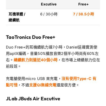
Excutive
Free+
耳機單體 /
6 / 30小時
7 / 38.5小時
總續航
TaoTronics
Duo Free+
Duo Free+的耳機續航力達7小時，Daniel這邊實測使
用aptX編碼，音量50%播放音樂2個半小時尚有60%左
右。
總續航力則逼近40個小時
，在市場上總續航力位在
前段班。
充電艙使用micro USB 來充電，
沒有使用Type-C 有
點可惜
，不過
支援Qi無線充電
還是很方便。
JLab JBuds Air Excutive