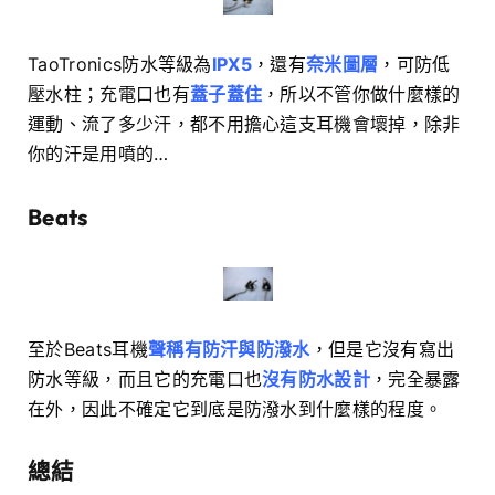
TaoTronics防水等級為
IPX5
，還有
奈米圖層
，可防低
壓水柱；充電口也有
蓋子蓋住
，所以不管你做什麼樣的
運動、流了多少汗，都不用擔心這支耳機會壞掉，除非
你的汗是用噴的…
Beats
至於Beats耳機
聲稱有防汗與防潑水
，但是它沒有寫出
防水等級，而且它的充電口也
沒有防水設計
，完全暴露
在外，因此不確定它到底是防潑水到什麼樣的程度。
總結