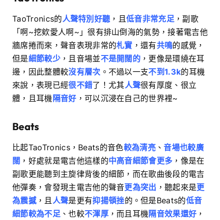
TaoTronics的
人聲特別好聽
，且
低音非常充足
，副歌
「啊~挖欸愛人啊~」很有排山倒海的氣勢，接著電吉他
牆席捲而來，聲音表現非常的
札實
，還有
共鳴
的感覺，
但是
細節較少
，且音場並
不是開闊的
，更像是環繞在耳
邊，因此整體較
沒有層次
。不過以一支
不到1.3k
的耳機
來說，表現已經
很不錯
了！尤其
人聲
很有厚度、很立
體，且耳機
隔音好
，可以沉浸在自己的世界裡~
Beats
比起TaoTronics，Beats的音色
較為清亮
、
音場也較廣
闊
，好處就是電吉他這樣的
中高音細節會更多
，像是在
副歌更能聽到主旋律背後的細節，而在歌曲後段的電吉
他彈奏，會發現主電吉他的聲音
更為突出
，聽起來是
更
為震撼
，且
人聲
是更有
抑揚頓挫
的。但是Beats的
低音
細節較為不足
、也較
不渾厚
，而且耳機
隔音效果還好
，