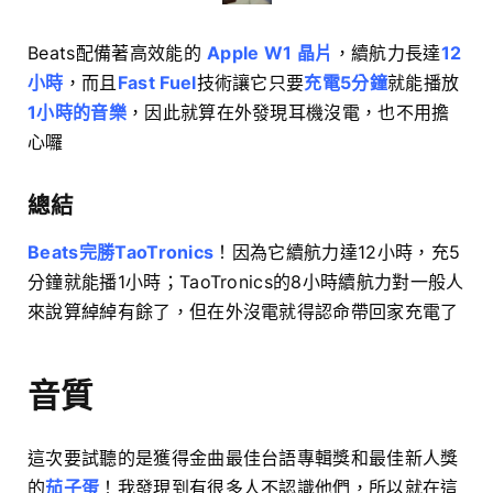
Beats配備著高效能的
Apple W1 晶片
，續航力長達
12
小時
，而且
Fast Fuel
技術讓它只要
充電5分鐘
就能播放
1小時的音樂
，因此就算在外發現耳機沒電，也不用擔
心囉
總結
Beats完勝TaoTronics
！因為它續航力達12小時，充5
分鐘就能播1小時；TaoTronics的8小時續航力對一般人
來說算綽綽有餘了，但在外沒電就得認命帶回家充電了
音質
這次要試聽的是獲得金曲最佳台語專輯獎和最佳新人獎
的
茄子蛋
！我發現到有很多人不認識他們，所以就在這