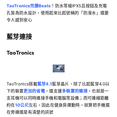
TaoTronics完勝Beats
！防水等級IPX5且按鈕及充電
孔皆為防水設計，使用起來比起號稱的「防潑水」還要
令人感到安心
藍芽連接
TaoTronics
TaoTronics搭載
藍芽4.1
藍芽晶片，除了比起藍芽4.0以
下的裝置
更加的省電
，還支援
多裝置的連接
，也就是一
支耳機可以同時連接手機和電腦等設備；而可連線距離
約在
10公尺
左右，因此在健身房運動時，就算把手機擺
在旁邊還是有清楚的訊號