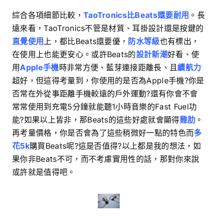
綜合各項細節比較，
TaoTronics比Beats還要耐用
。長
遠來看，TaoTronics不管是材質、耳掛設計還是按鍵的
直覺使用
上，都比Beats還要優，
防水等級
也有標出，
在使用上也能更安心。或許Beats的
設計新潮
好看、使
用
Apple手機
時非常方便、藍芽連接距離長、且
續航力
超好，但這得考量到，你使用的是否為Apple手機?你是
否常在外從事距離手機較遠的戶外運動?還有你會不會
常常使用到充電5分鐘就能聽1小時音樂的Fast Fuel功
能?如果以上皆非，那Beats的這些好處就會顯得
雞肋
。
再考量價格，你是否會為了這些稍微好一點的特色而
多
花5k
購買Beats呢?這是否值得?以上都是我的想法，如
果你非Beats不可，而不考慮實用性的話，那對你來說
或許就是值得吧。