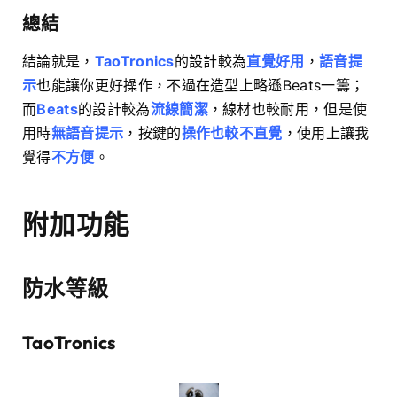
總結
結論就是，
TaoTronics
的設計較為
直覺好用
，
語音提
示
也能讓你更好操作，不過在造型上略遜Beats一籌；
而
Beats
的設計較為
流線簡潔
，線材也較耐用，但是使
用時
無語音提示
，按鍵的
操作也較不直覺
，使用上讓我
覺得
不方便
。
附加功能
防水等級
TaoTronics