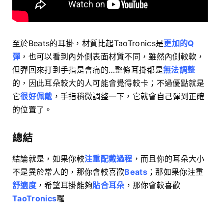
至於Beats的耳掛，材質比起TaoTronics是
更加的Q
彈
，也可以看到內外側表面材質不同，雖然內側較軟，
但彈回來打到手指是會痛的…整條耳掛都是
無法調整
的，因此耳朵較大的人可能會覺得較卡；不過優點就是
它
很好佩戴
，手指稍微調整一下，它就會自己彈到正確
的位置了。
總結
結論就是，如果你較
注重配戴過程
，而且你的耳朵大小
不是異於常人的，那你會較喜歡
Beats
；那如果你注重
舒適度
，希望耳掛能夠
貼合耳朵
，那你會較喜歡
TaoTronics
囉