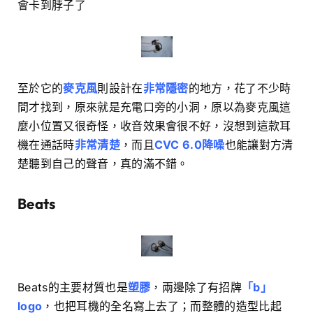
會卡到脖子了
至於它的
麥克風
則設計在
非常隱密
的地方，花了不少時
間才找到，原來就是充電口旁的小洞，原以為麥克風這
麼小位置又很奇怪，收音效果會很不好，沒想到這款耳
機在通話時
非常清楚
，而且
CVC 6.0降噪
也能讓對方清
楚聽到自己的聲音，真的滿不錯。
Beats
Beats的主要材質也是
塑膠
，兩邊除了有招牌
「b」
logo
，也把耳機的全名寫上去了；而整體的造型比起