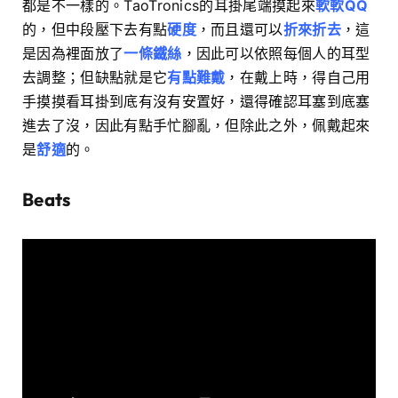
都是不一樣的。TaoTronics的耳掛尾端摸起來
軟軟QQ
的，但中段壓下去有點
硬度
，而且還可以
折來折去
，這
是因為裡面放了
一條鐵絲
，因此可以依照每個人的耳型
去調整；但缺點就是它
有點難戴
，在戴上時，得自己用
手摸摸看耳掛到底有沒有安置好，還得確認耳塞到底塞
進去了沒，因此有點手忙腳亂，但除此之外，佩戴起來
是
舒適
的。
Beats