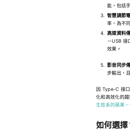
能，包括
智慧調節
率，為不
高速資料
－USB 
效果。
影音同步
步輸出，
因 Type-
化和高效化的趨
生態系的蘋果，也傳
如何選擇 