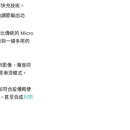
等快充技術。
動調節輸出功
比傳統的 Micro
以達到一線多用的
能做到影像、聲音同
等串流模式。
更加符合設備輕便
口，甚至自成
封閉