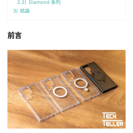
2.2)
Diamond 系列
3)
結論
前言