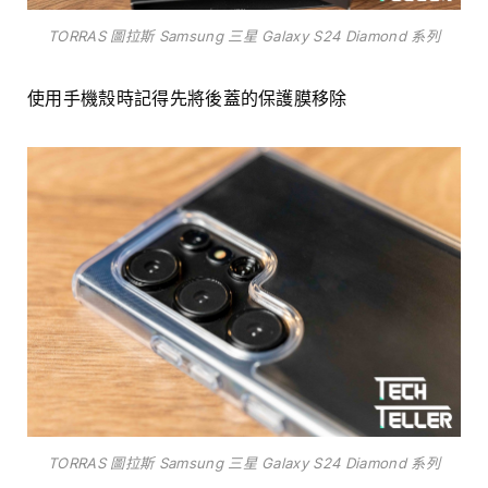
TORRAS 圖拉斯 Samsung 三星 Galaxy S24 Diamond 系列
使用手機殼時記得先將後蓋的保護膜移除
TORRAS 圖拉斯 Samsung 三星 Galaxy S24 Diamond 系列