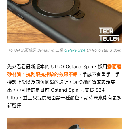
TORRAS 圖拉斯 Samsung 三星
Galaxy S24
UPRO Ostand Spin
先來看看最新版本的 UPRO Ostand Spin，採用
霧面磨
砂材質，抗刮跟抗指紋的效果不錯
，手感不會重手，手
機殼止滑以及四角圓滑的設計，讓整體的質感表現突
出。小可惜的是目前 Ostand Spin 只支援 S24
Ultra，並且只提供霧面黑一種顏色，期待未來能有更多
新選擇。