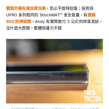
鏡頭外圈有做加厚加高
，防止平放時刮傷；採用與
UPRO 系列相同的 ShockMAT™ 安全氣囊，有
通過
SGS 防摔認證
，Andy 有實際進行 2 公尺的摔落測試，
沒什麼大問題，整體保護力不錯