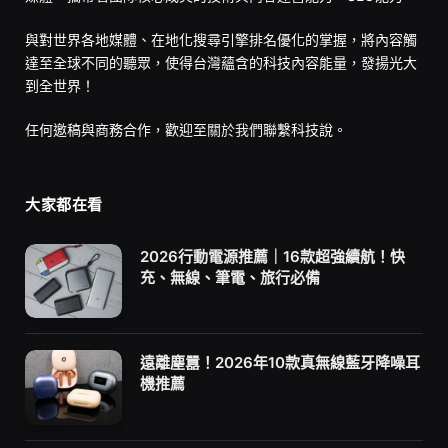
與對世界各地媒體、在地化搜尋引擎排名優化的掌握，將內容觸
達至全球不同的聽眾，使得台灣蘊含的科技內容能量，發揚光大
到全世界！
任何邀稿與商務合作，歡迎至
關於我們
聯繫科技說。
大家都在看
2026行動電源推薦｜16款超強續航！快
充、無線、筆電、旅行必備
遠離塵囂！2026年10款真無線藍牙降噪耳
機推薦