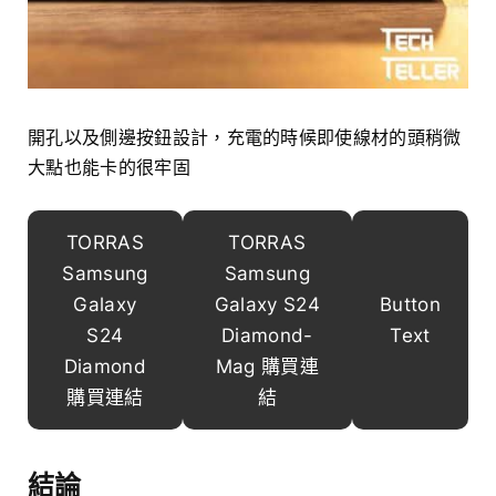
開孔以及側邊按鈕設計，充電的時候即使線材的頭稍微
大點也能卡的很牢固
TORRAS
TORRAS
Samsung
Samsung
Galaxy
Galaxy S24
Button
S24
Diamond-
Text
Diamond
Mag 購買連
購買連結
結
結論