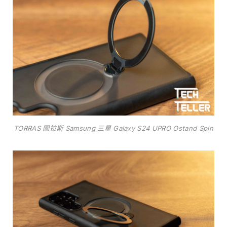
TORRAS 圖拉斯 Samsung 三星 Galaxy S24 UPRO Ostand Spin