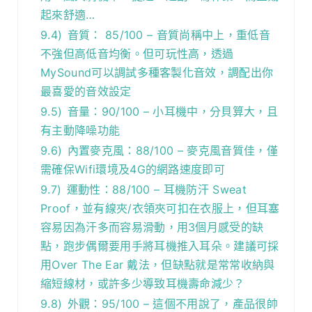
起來舒適…
9.4)
音質： 85/100 – 音質尚稱中上，重低音
不強但高低音均衡。但可玩性高，透過
MySound可以調試多種客製化音效，調配出你
最喜愛的音效設定
9.5)
音量：90/100 – 小耳機中，分貝算大，且
有主動降噪功能
9.6)
內置麥克風：88/100 – 麥克風音質佳，僅
需確保Wifi環境及4G的網路速度即可
9.7)
運動性：88/100 – 耳機防汗 Sweat
Proof，並有線夾/衣領夾可扣在衣服上，但耳塞
容易因為汗多而容易滑動，用3個月感受的缺
點，跑步偶爾要用手將耳機推入耳朵。建議可採
用Over The Ear 戴法，但缺點就是常常收納與
縮短線材，或許多少導致耳機壽命減少？
9.8)
外觀：95/100 – 這個不用說了，產品很帥