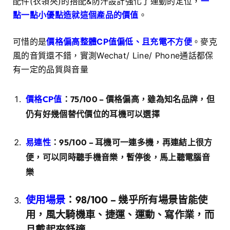
配件(衣領夾)的搭配&防汗設計強化了運動的定位，
一
點一點小優點造就這個產品的價值
。
可惜的是
價格偏高整體CP值偏低、且充電不方便
。麥克
風的音質還不錯，實測Wechat/ Line/ Phone通話都保
有一定的品質與音量
價格CP值
：75/100 – 價格偏高，雖為知名品牌，但
仍有好幾個替代價位的耳機可以選擇
易連性
：95/100 – 耳機可一連多機，再連結上很方
便，可以同時聽手機音樂，暫停後，馬上聽電腦音
樂
使用場景
：98/100 – 幾乎所有場景皆能使
用，風大騎機車、捷運、運動、寫作業，而
且戴起來舒適…