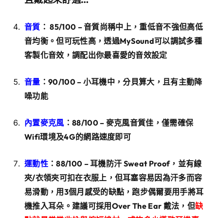
音質
： 85/100 – 音質尚稱中上，重低音不強但高低
音均衡。但可玩性高，透過MySound可以調試多種
客製化音效，調配出你最喜愛的音效設定
音量
：90/100 – 小耳機中，分貝算大，且有主動降
噪功能
內置麥克風
：88/100 – 麥克風音質佳，僅需確保
Wifi環境及4G的網路速度即可
運動性
：88/100 – 耳機防汗 Sweat Proof，並有線
夾/衣領夾可扣在衣服上，但耳塞容易因為汗多而容
易滑動，用3個月感受的缺點，跑步偶爾要用手將耳
機推入耳朵。建議可採用Over The Ear 戴法，但
缺