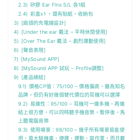
2.3)
矽膠 Ear Fins S/L 各1組
2.4)
彩盒x1 ，還有貼紙，收納包
3)
[麻煩的充電線設計]
4)
[Under the ear 戴法 – 平時休閒使用]
5)
[Over The Ear 戴法 – 劇烈運動使用]
6)
[聲音表現]
7)
[MySound APP]
8)
[MySound APP 試玩 – Profile調整]
9)
[產品總結]
9.1)
價格CP值：75/100 – 價格偏高，雖為知名
品牌，但仍有好幾個替代價位的耳機可以選擇
9.2)
易連性：95/100 – 耳機可一連多機，再連
結上很方便，可以同時聽手機音樂，暫停後，馬
上聽電腦音樂
9.3)
使用場景：98/100 – 幾乎所有場景皆能使
用，風大騎機車、捷運、運動、寫作業，而且戴