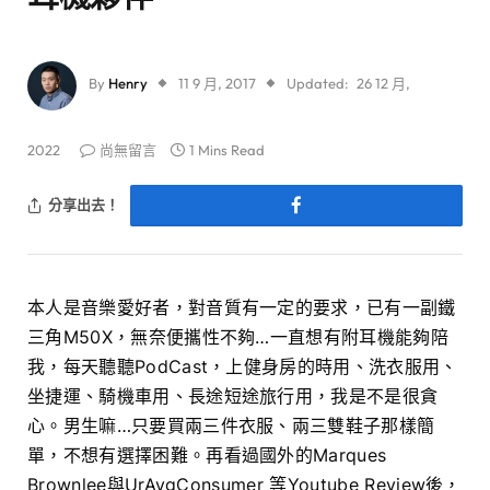
By
Henry
11 9 月, 2017
Updated:
26 12 月,
2022
尚無留言
1 Mins Read
分享出去！
本人是音樂愛好者，對音質有一定的要求，已有一副鐵
三角M50X，無奈便攜性不夠…一直想有附耳機能夠陪
我，每天聽聽PodCast，上健身房的時用、洗衣服用、
坐捷運、騎機車用、長途短途旅行用，我是不是很貪
心。男生嘛…只要買兩三件衣服、兩三雙鞋子那樣簡
單，不想有選擇困難。再看過國外的Marques
Brownlee與UrAvgConsumer 等Youtube Review後，