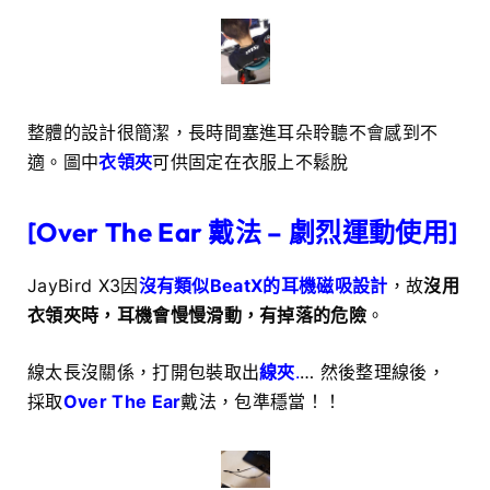
整體的設計很簡潔，長時間塞進耳朵聆聽不會感到不
適。圖中
衣領夾
可
供固定在衣服上不鬆脫
[Over The Ear 戴法 – 劇烈運動使用]
JayBird X3因
沒有類似BeatX的耳機磁吸設計
，故
沒用
衣領夾時，耳機會慢慢滑動，有掉落的危險
。
線太長沒關係，打開包裝取出
線夾
.
… 然後整理線後，
採取
Over The Ear
戴法，包準穩當！！