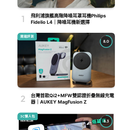
飛利浦旗艦高階降噪耳罩耳機Philips
Fidelio L4｜降噪耳機新選擇
開箱評測
8.0
台灣首款Qi2+MFW雙認證折疊無線充電
器｜AUKEY MagFusion Z
3C懶人包
8.3