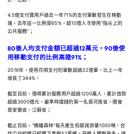
4.5億支付寶用戶過去一年71%的支付筆數發生在移動
端，去年這一比例是65%，超10億人次使用“指尖上的
公共服務”；
80後人均支付金額已超過12萬元，90後使
用移動支付的比例高達91%；
2016年，使用花唄支付的筆數超過32億筆，比上一年
增長了344%，
截至目前，借唄累計服務用戶超過1200萬人，累計放款
超過3000億元，最準時還錢的第一名是河南省，隨後
是安徽省、江蘇省；
截止目前，“螞蟻森林”每天產生低碳減排量1000噸，合
作公益組織已經種下真樹52萬棵。安徽人種樹最多，達