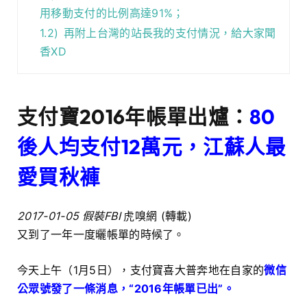
用移動支付的比例高達91%；
1.2)
再附上台灣的站長我的支付情況，給大家聞
香XD
支付寶2016年帳單出爐：
80
後人均支付12萬元，江蘇人最
愛買秋褲
2017-01-05
假裝FBI
虎嗅網 (轉載)
又到了一年一度曬帳單的時候了。
今天上午（1月5日），支付寶喜大普奔地在自家的
微信
公眾號發了一條消息，“2016年帳單已出”。