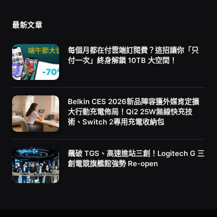
最新文章
每個月都在付雲端訂閱費？這招讓你「只
付一次」終身解鎖 10TB 大空間！
Belkin CES 2026新品陣容獲外媒肯定擴
大行動充電佈局！Qi2 25W無線快充技
術、Switch 2專用充電收納包
飆破 TGS、高速進站三創！Logitech G 三
創電競旗艦館強勢 Re-open