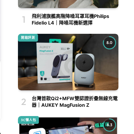
飛利浦旗艦高階降噪耳罩耳機Philips
Fidelio L4｜降噪耳機新選擇
開箱評測
8.0
台灣首款Qi2+MFW雙認證折疊無線充電
器｜AUKEY MagFusion Z
3C懶人包
8.3