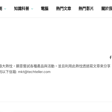
測
知識科普
電腦
熱門文章
熱門影片
關於
持極大熱忱，願意嘗試各種產品與活動。並且利用此熱忱透過寫文章來分享
: mkt@techteller.com