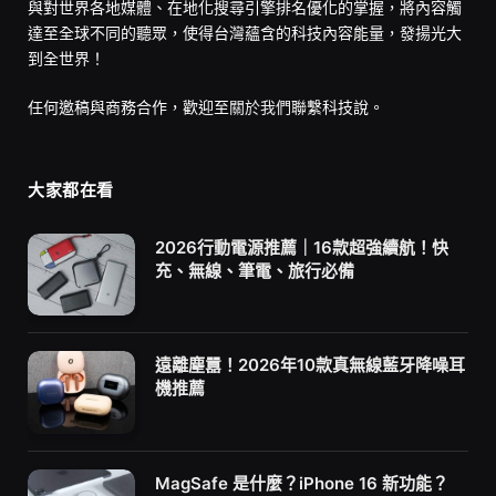
與對世界各地媒體、在地化搜尋引擎排名優化的掌握，將內容觸
達至全球不同的聽眾，使得台灣蘊含的科技內容能量，發揚光大
到全世界！
任何邀稿與商務合作，歡迎至
關於我們
聯繫科技說。
大家都在看
2026行動電源推薦｜16款超強續航！快
充、無線、筆電、旅行必備
遠離塵囂！2026年10款真無線藍牙降噪耳
機推薦
MagSafe 是什麼？iPhone 16 新功能？