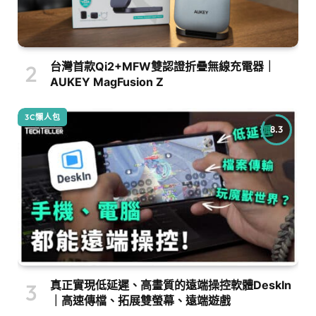
台灣首款Qi2+MFW雙認證折疊無線充電器｜
AUKEY MagFusion Z
3C懶人包
8.3
真正實現低延遲、高畫質的遠端操控軟體DeskIn
｜高速傳檔、拓展雙螢幕、遠端遊戲