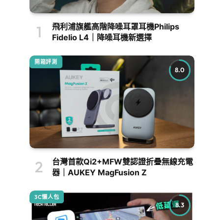
飛利浦旗艦高階降噪耳罩耳機Philips
Fidelio L4｜降噪耳機新選擇
開箱評測
8.0
台灣首款Qi2+MFW雙認證折疊無線充電
器｜AUKEY MagFusion Z
3C懶人包
8.3