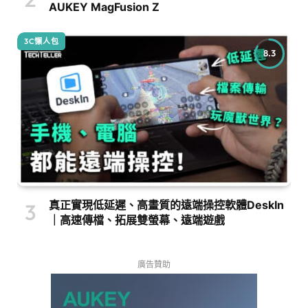
AUKEY MagFusion Z
3C懶人包
8.3
真正實現低延遲、高畫質的遠端操控軟體DeskIn
｜高速傳檔、拓展雙螢幕、遠端遊戲
廣告贊助