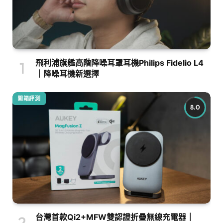
飛利浦旗艦高階降噪耳罩耳機Philips Fidelio L4
｜降噪耳機新選擇
開箱評測
8.0
台灣首款Qi2+MFW雙認證折疊無線充電器｜