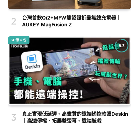
台灣首款Qi2+MFW雙認證折疊無線充電器｜
AUKEY MagFusion Z
3C懶人包
8.3
真正實現低延遲、高畫質的遠端操控軟體DeskIn
｜高速傳檔、拓展雙螢幕、遠端遊戲