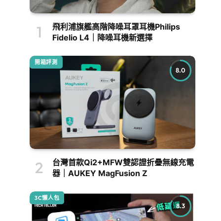
飛利浦旗艦高階降噪耳罩耳機Philips
Fidelio L4｜降噪耳機新選擇
開箱評測
8.0
台灣首款Qi2+MFW雙認證折疊無線充電
器｜AUKEY MagFusion Z
3C懶人包
8.3