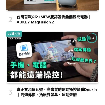
台灣首款Qi2+MFW雙認證折疊無線充電器｜
AUKEY MagFusion Z
3C懶人包
8.3
真正實現低延遲、高畫質的遠端操控軟體DeskIn
｜高速傳檔、拓展雙螢幕、遠端遊戲