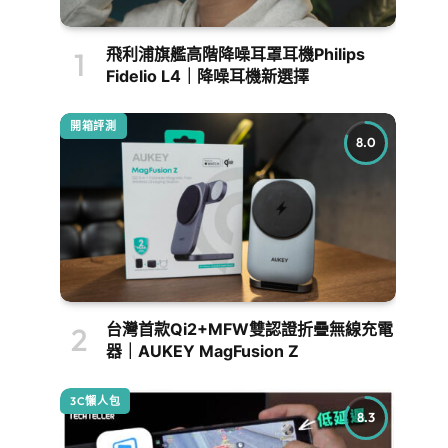
飛利浦旗艦高階降噪耳罩耳機Philips
Fidelio L4｜降噪耳機新選擇
開箱評測
8.0
台灣首款Qi2+MFW雙認證折疊無線充電
器｜AUKEY MagFusion Z
3C懶人包
8.3