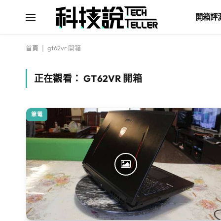
開箱評
首頁
|
gt62vr 開箱
正在觀看：
GT62VR 開箱
筆電