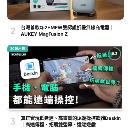
台灣首款Qi2+MFW雙認證折疊無線充電器｜
AUKEY MagFusion Z
3C懶人包
8.3
真正實現低延遲、高畫質的遠端操控軟體DeskIn
｜高速傳檔、拓展雙螢幕、遠端遊戲