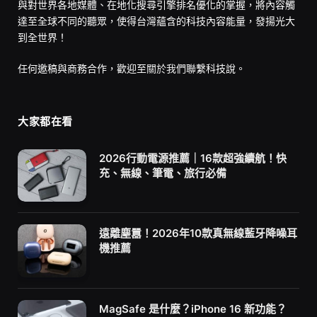
與對世界各地媒體、在地化搜尋引擎排名優化的掌握，將內容觸
達至全球不同的聽眾，使得台灣蘊含的科技內容能量，發揚光大
到全世界！
任何邀稿與商務合作，歡迎至
關於我們
聯繫科技說。
大家都在看
2026行動電源推薦｜16款超強續航！快
充、無線、筆電、旅行必備
遠離塵囂！2026年10款真無線藍牙降噪耳
機推薦
MagSafe 是什麼？iPhone 16 新功能？