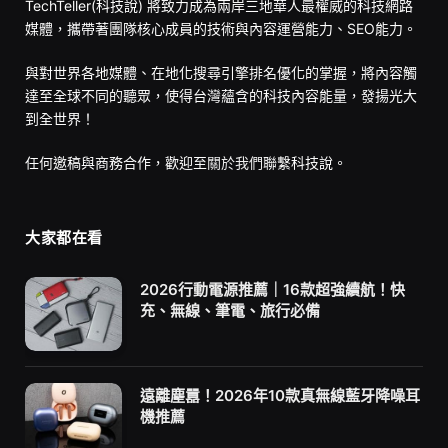
TechTeller(科技說) 將致力成為兩岸三地華人最權威的科技網路
媒體，攜帶著團隊核心成員的技術與內容運營能力、SEO能力。
與對世界各地媒體、在地化搜尋引擎排名優化的掌握，將內容觸
達至全球不同的聽眾，使得台灣蘊含的科技內容能量，發揚光大
到全世界！
任何邀稿與商務合作，歡迎至
關於我們
聯繫科技說。
大家都在看
2026行動電源推薦｜16款超強續航！快
充、無線、筆電、旅行必備
遠離塵囂！2026年10款真無線藍牙降噪耳
機推薦