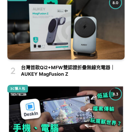
8.0
台灣首款Qi2+MFW雙認證折疊無線充電器｜
AUKEY MagFusion Z
3C懶人包
8.3