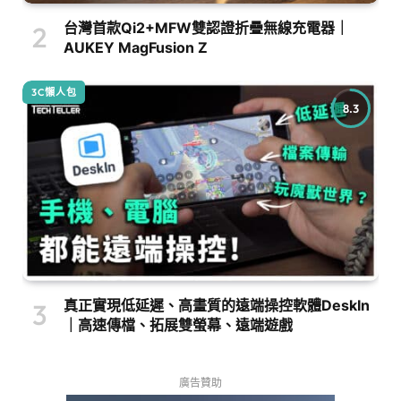
台灣首款Qi2+MFW雙認證折疊無線充電器｜
AUKEY MagFusion Z
3C懶人包
8.3
真正實現低延遲、高畫質的遠端操控軟體DeskIn
｜高速傳檔、拓展雙螢幕、遠端遊戲
廣告贊助