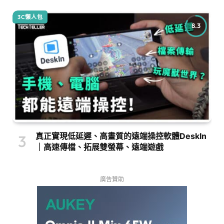
3C懶人包
8.3
真正實現低延遲、高畫質的遠端操控軟體DeskIn
｜高速傳檔、拓展雙螢幕、遠端遊戲
廣告贊助