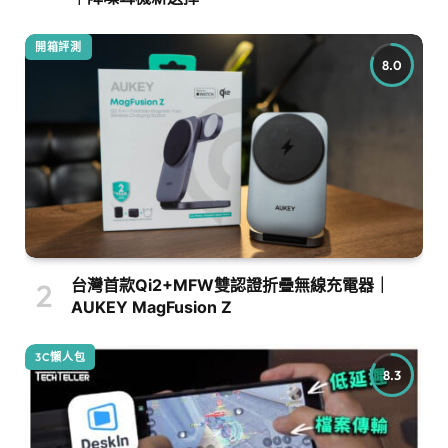
開箱評測
8.0
台灣首款Qi2+MFW雙認證折疊無線充電器｜
AUKEY MagFusion Z
3C懶人包
8.3