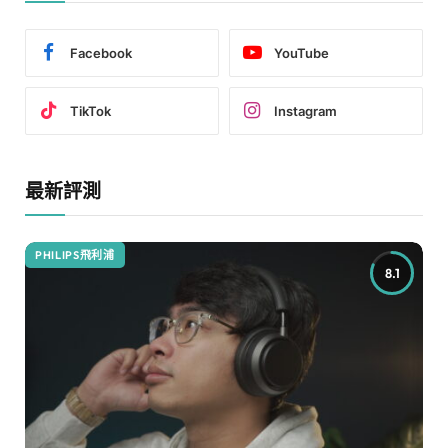
Facebook
YouTube
TikTok
Instagram
最新評測
PHILIPS飛利浦
8.1