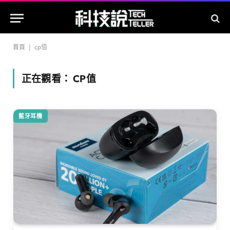
首頁
|
cp值
正在觀看：
CP值
藍牙耳機