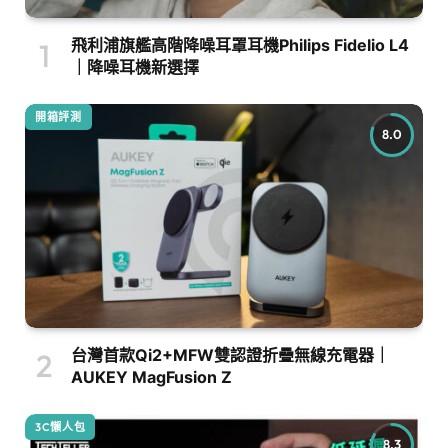
飛利浦旗艦高階降噪耳罩耳機Philips Fidelio L4
｜降噪耳機新選擇
開箱評測
8.0
台灣首款Qi2+MFW雙認證折疊無線充電器｜
AUKEY MagFusion Z
3C懶人包
8.3