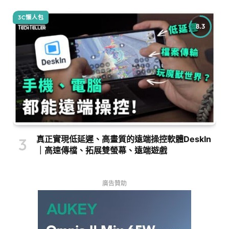
3C懶人包
8.3
真正實現低延遲、高畫質的遠端操控軟體DeskIn
｜高速傳檔、拓展雙螢幕、遠端遊戲
廣告贊助