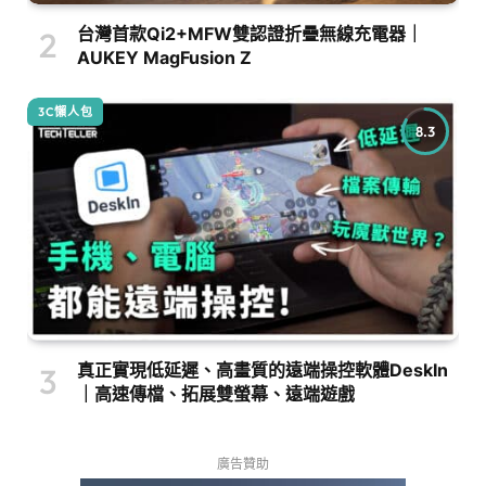
台灣首款Qi2+MFW雙認證折疊無線充電器｜
AUKEY MagFusion Z
3C懶人包
8.3
真正實現低延遲、高畫質的遠端操控軟體DeskIn
｜高速傳檔、拓展雙螢幕、遠端遊戲
廣告贊助