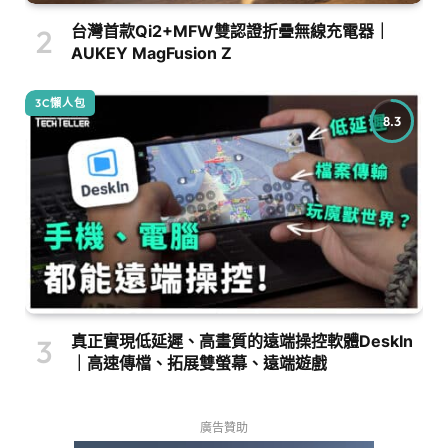
台灣首款Qi2+MFW雙認證折疊無線充電器｜
AUKEY MagFusion Z
3C懶人包
8.3
真正實現低延遲、高畫質的遠端操控軟體DeskIn
｜高速傳檔、拓展雙螢幕、遠端遊戲
廣告贊助