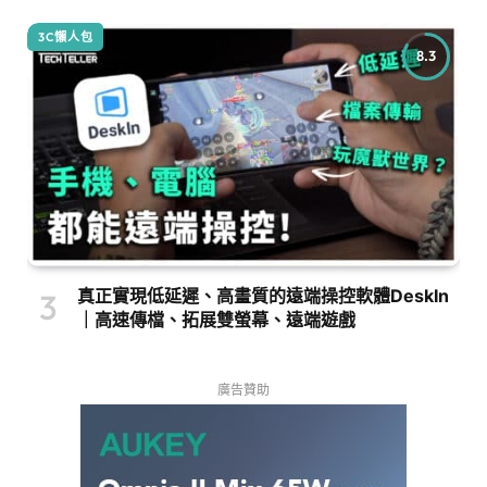
3C懶人包
8.3
真正實現低延遲、高畫質的遠端操控軟體DeskIn
｜高速傳檔、拓展雙螢幕、遠端遊戲
廣告贊助