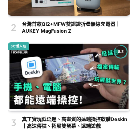
台灣首款Qi2+MFW雙認證折疊無線充電器｜
AUKEY MagFusion Z
3C懶人包
8.3
真正實現低延遲、高畫質的遠端操控軟體DeskIn
｜高速傳檔、拓展雙螢幕、遠端遊戲