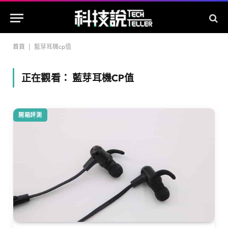
首頁
|
藍芽耳機cp值
正在觀看：
藍芽耳機CP值
開箱評測