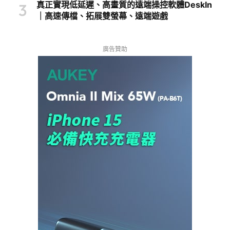
真正實現低延遲、高畫質的遠端操控軟體DeskIn
｜高速傳檔、拓展雙螢幕、遠端遊戲
廣告贊助