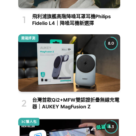
飛利浦旗艦高階降噪耳罩耳機Philips
Fidelio L4｜降噪耳機新選擇
開箱評測
8.0
台灣首款Qi2+MFW雙認證折疊無線充電
器｜AUKEY MagFusion Z
3C懶人包
8.3