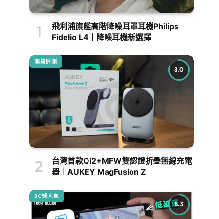
飛利浦旗艦高階降噪耳罩耳機Philips
Fidelio L4｜降噪耳機新選擇
開箱評測
8.0
台灣首款Qi2+MFW雙認證折疊無線充電
器｜AUKEY MagFusion Z
3C懶人包
8.3