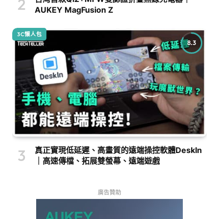
AUKEY MagFusion Z
3C懶人包
8.3
真正實現低延遲、高畫質的遠端操控軟體DeskIn
｜高速傳檔、拓展雙螢幕、遠端遊戲
廣告贊助