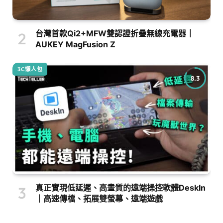
台灣首款Qi2+MFW雙認證折疊無線充電器｜
AUKEY MagFusion Z
3C懶人包
8.3
真正實現低延遲、高畫質的遠端操控軟體DeskIn
｜高速傳檔、拓展雙螢幕、遠端遊戲