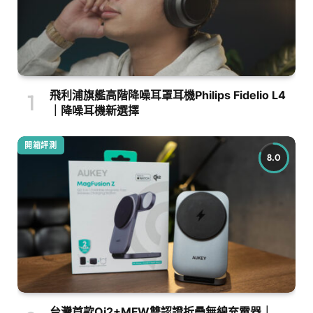
飛利浦旗艦高階降噪耳罩耳機Philips Fidelio L4
｜降噪耳機新選擇
開箱評測
8.0
台灣首款Qi2+MFW雙認證折疊無線充電器｜