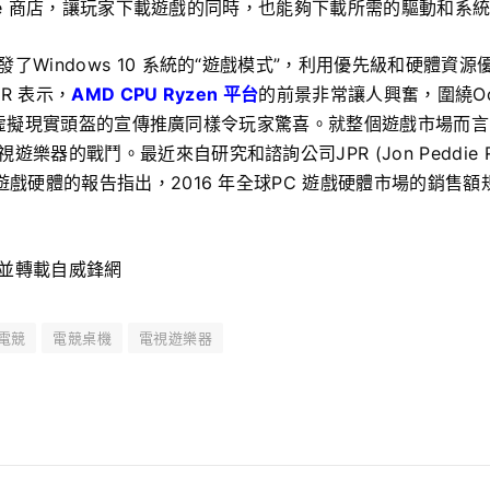
Store 商店，讓玩家下載遊戲的同時，也能夠下載所需的驅動和系
了Windows 10 系統的“遊戲模式”，利用優先級和硬體資源
R 表示，
AMD CPU Ryzen 平台
的前景非常讓人興奮，圍繞Oculu
 VR 虛擬現實頭盔的宣傳推廣同樣令玩家驚喜。就整個遊戲市場而言
樂器的戰鬥。最近來自研究和諮詢公司JPR (Jon Peddie Res
遊戲硬體的報告指出，2016 年全球PC 遊戲硬體市場的銷售
並轉載自威鋒網
電競
電競桌機
電視遊樂器