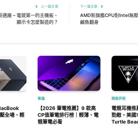
上一篇文章
下一篇文章
邁廠 – 電競第一的主機板、
AMD新旗艦CPU對Intel
顯示卡怎麼製造的？
鹹魚翻身
電腦
開箱評測
acBook
【2026 筆電推薦】9 款高
電競耳機推薦
｜技壓全場、輕
CP值筆電排行榜｜輕薄、電
勁敵，美國
競筆電必看
Turtle Be