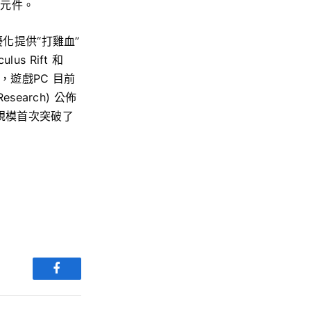
統元件。
優化提供“打雞血”
s Rift 和
，遊戲PC 目前
earch) 公佈
額規模首次突破了
Facebook