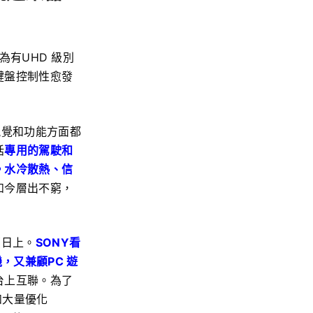
為有UHD 級別
鍵盤控制性愈發
視覺和功能方面都
括
專用的駕駛和
。水冷散熱、信
如今層出不窮，
蒸日上。
SONY看
，又兼顧PC 遊
台上互聯。為了
如大量優化