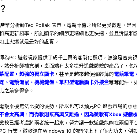
)？
戲產業分析師Ted Pollak 表示，電競桌機之所以更受歡迎，是因
和高更新頻率，所能顯示的細節更精細也更快速，並且滑鼠和
如此火爆就是最好的證實。
師為PC 遊戲玩家提供了成千上萬的客製化選項，無論是審美
。該分析師補充稱，桌面端有太多提升遊戲體驗的產品了，包
幕配置，超強的獨立顯卡
，甚至是越來越便攜輕薄的
電競筆電
碟、電競滑鼠、機械鍵盤、筆記型電腦顯卡外接盒
等等配件，
比之前多得多。
電競桌機無法比擬的優勢，所以也可以預見PC 遊戲市場的蒸
不會太高興，而微軟則既高興又難過，因為微軟有Xbox 遊戲機
微軟已經考慮將兩者統一起來，努力讓一款遊戲能夠在兩個平
C 行業，微軟還在Windows 10 的開發上下了很大功夫，例