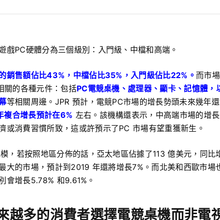
遊戲PC硬體分為三個級別：入門級、中檔和高端。
的銷售額佔比43%，中檔佔比35%，入門級佔比22%。
而市場
之相關的各種元件：
包括
PC電競桌機、處理器、顯卡、記憶體，
幕
等相關周邊。
JPR 預計，電競PC市場的增長勢頭未來幾年
年複合增長預計在6%
左右。
該機構還表示，中高端市場的增長
濟或消費習慣所致，這或許預示了PC 市場有望重獲新生。
規模，若按照地區分佈的話，亞太地區佔據了113 億美元，同比增
最大的市場，預計到2019 年還將增長7%。而北美和西歐市場
增長5.78% 和9.61%。
來越多的消費者選擇電競桌機而非電