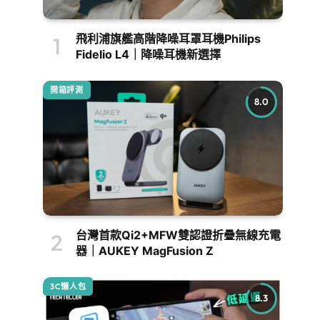
飛利浦旗艦高階降噪耳罩耳機Philips
Fidelio L4｜降噪耳機新選擇
開箱評測
8.0
台灣首款Qi2+MFW雙認證折疊無線充電
器｜AUKEY MagFusion Z
3C懶人包
8.3