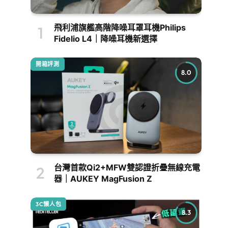
飛利浦旗艦高階降噪耳罩耳機Philips
Fidelio L4｜降噪耳機新選擇
開箱評測
8.0
台灣首款Qi2+MFW雙認證折疊無線充電
器｜AUKEY MagFusion Z
3C懶人包
8.3