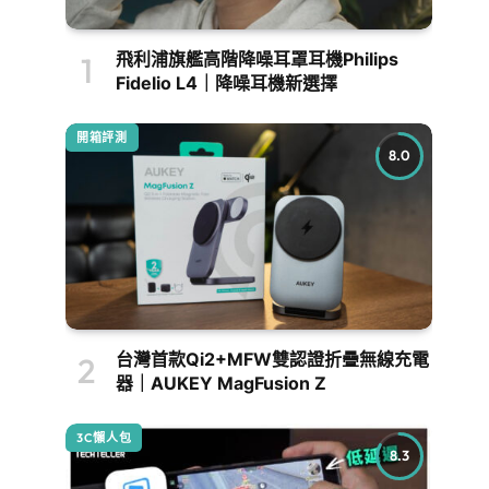
飛利浦旗艦高階降噪耳罩耳機Philips
Fidelio L4｜降噪耳機新選擇
開箱評測
8.0
台灣首款Qi2+MFW雙認證折疊無線充電
器｜AUKEY MagFusion Z
3C懶人包
8.3