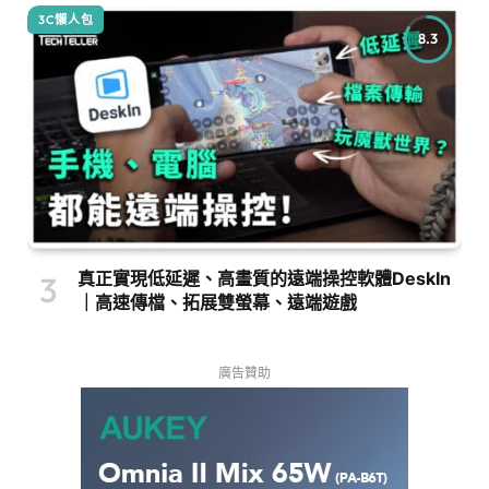
3C懶人包
8.3
真正實現低延遲、高畫質的遠端操控軟體DeskIn
｜高速傳檔、拓展雙螢幕、遠端遊戲
廣告贊助