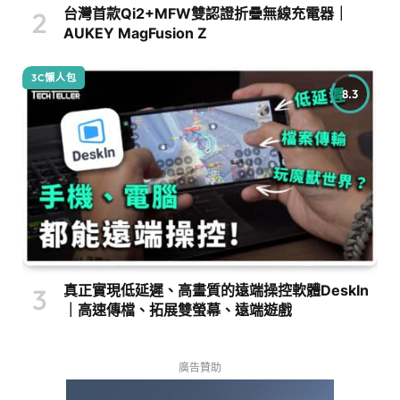
台灣首款Qi2+MFW雙認證折疊無線充電器｜
AUKEY MagFusion Z
3C懶人包
8.3
真正實現低延遲、高畫質的遠端操控軟體DeskIn
｜高速傳檔、拓展雙螢幕、遠端遊戲
廣告贊助