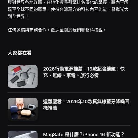
與對世界各地媒體、在地化搜尋引擎排名優化的掌握，將內容觸
達至全球不同的聽眾，使得台灣蘊含的科技內容能量，發揚光大
到全世界！
任何邀稿與商務合作，歡迎至
關於我們
聯繫科技說。
大家都在看
2026行動電源推薦｜16款超強續航！快
充、無線、筆電、旅行必備
遠離塵囂！2026年10款真無線藍牙降噪耳
機推薦
MagSafe 是什麼？iPhone 16 新功能？