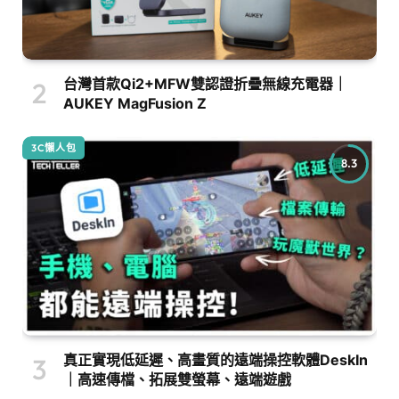
台灣首款Qi2+MFW雙認證折疊無線充電器｜
AUKEY MagFusion Z
3C懶人包
8.3
真正實現低延遲、高畫質的遠端操控軟體DeskIn
｜高速傳檔、拓展雙螢幕、遠端遊戲