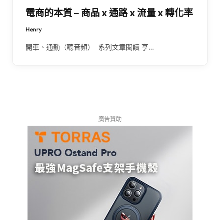
電商的本質 – 商品 x 通路 x 流量 x 轉化率
Henry
開車、通勤（聽音頻） 系列文章閱讀 亨…
廣告贊助