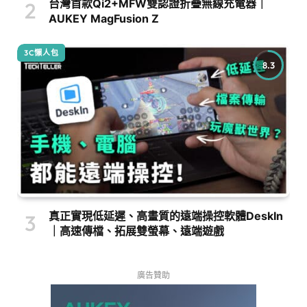
台灣首款Qi2+MFW雙認證折疊無線充電器｜
AUKEY MagFusion Z
3C懶人包
8.3
真正實現低延遲、高畫質的遠端操控軟體DeskIn
｜高速傳檔、拓展雙螢幕、遠端遊戲
廣告贊助