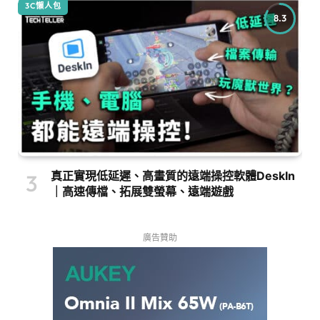
3C懶人包
8.3
真正實現低延遲、高畫質的遠端操控軟體DeskIn
｜高速傳檔、拓展雙螢幕、遠端遊戲
廣告贊助