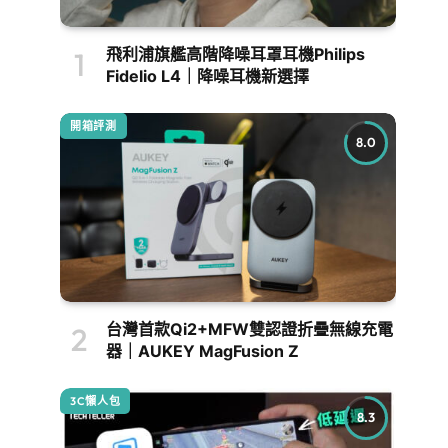
飛利浦旗艦高階降噪耳罩耳機Philips
Fidelio L4｜降噪耳機新選擇
開箱評測
8.0
台灣首款Qi2+MFW雙認證折疊無線充電
器｜AUKEY MagFusion Z
3C懶人包
8.3